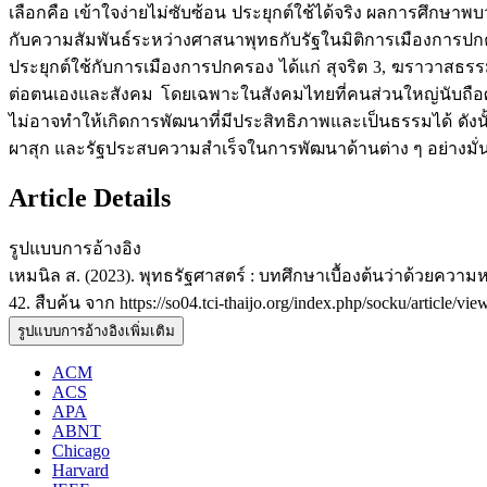
เลือกคือ เข้าใจง่ายไม่ซับซ้อน ประยุกต์ใช้ได้จริง ผลการศึกษา
กับความสัมพันธ์ระหว่างศาสนาพุทธกับรัฐในมิติการเมืองการ
ประยุกต์ใช้กับการเมืองการปกครอง ได้แก่ สุจริต 3, ฆราวาสธร
ต่อตนเองและสังคม โดยเฉพาะในสังคมไทยที่คนส่วนใหญ่นับถือศา
ไม่อาจทำให้เกิดการพัฒนาที่มีประสิทธิภาพและเป็นธรรมได้ ดั
ผาสุก และรัฐประสบความสำเร็จในการพัฒนาด้านต่าง ๆ อย่างมั่น
Article Details
รูปแบบการอ้างอิง
เหมนิล ส. (2023). พุทธรัฐศาสตร์ : บทศึกษาเบื้องต้นว่าด้วยคว
42. สืบค้น จาก https://so04.tci-thaijo.org/index.php/socku/article/vi
รูปแบบการอ้างอิงเพิ่มเติม
ACM
ACS
APA
ABNT
Chicago
Harvard