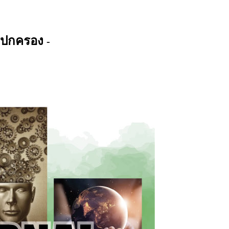
ารปกครอง
-