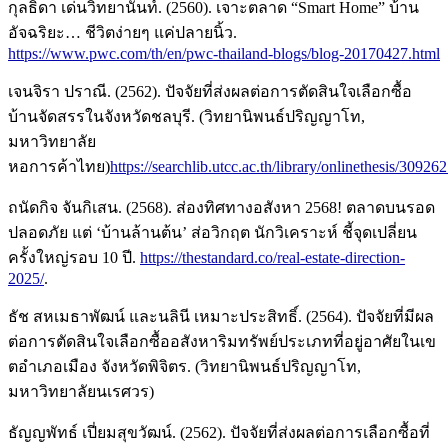
กุลธิดา เด่นวิทยานันท์. (2560). เจาะตลาด “Smart Home” บ้าน
อัจฉริยะ… ชีวิตง่ายๆ แค่ปลายนิ้ว.
https://www.pwc.com/th/en/pwc-thailand-blogs/blog-20170427.html
เจนจิรา ปราณี. (2562). ปัจจัยที่ส่งผลต่อการตัดสินใจเลือกซื้อ
บ้านจัดสรรในจังหวัดชลบุรี. (วิทยานิพนธ์ปริญญาโท,
มหาวิทยาลัย
หอการค้าไทย)
https://searchlib.utcc.ac.th/library/onlinethesis/309262
ถนัดกิจ จันกิเสน. (2568). ส่องทิศทางอสังหา 2568! ตลาดบนรอด
ปลอดภัย แต่ ‘บ้านล้านต้น’ ส่อวิกฤต นักวิเคราะห์ ชี้จุดเปลี่ยน
ครั้งใหญ่รอบ 10 ปี.
https://thestandard.co/real-estate-direction-
2025/
.
ธัช สหเมธาพัฒน์ และนลินี เหมาะประสิทธิ์. (2564). ปัจจัยที่มีผล
ต่อการตัดสินใจเลือกซื้ออสังหาริมทรัพย์ประเภทที่อยู่อาศัยในเข
ตอําเภอเมือง จังหวัดพิจิตร. (วิทยานิพนธ์ปริญญาโท,
มหาวิทยาลัยนเรศวร)
ธัญญพัทธ์ เปี่ยมสุขวัฒน์. (2562). ปัจจัยที่ส่งผลต่อการเลือกซื้อที่