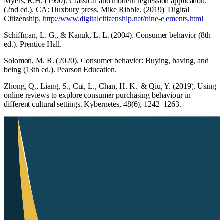
Myers, R.H. (1990). Classical and modern regression application.
(2nd ed.). CA: Duxbury press. Mike Ribble. (2019). Digital
Citizenship.
http://www.digitalcitizenship.net/nine-elements.html
Schiffman, L. G., & Kanuk, L. L. (2004). Consumer behavior (8th
ed.). Prentice Hall.
Solomon, M. R. (2020). Consumer behavior: Buying, having, and
being (13th ed.). Pearson Education.
Zhong, Q., Liang, S., Cui, L., Chan, H. K., & Qiu, Y. (2019). Using
online reviews to explore consumer purchasing behaviour in
different cultural settings. Kybernetes, 48(6), 1242–1263.