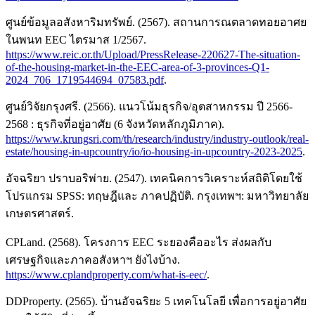
ศูนย์ข้อมูลอสังหาริมทรัพย์. (2567). สถานการณตลาดทอยอาศย
ในพนท EEC ไตรมาส 1/2567.
https://www.reic.or.th/Upload/PressRelease-220627-The-situation-
of-the-housing-market-in-the-EEC-area-of-3-provinces-Q1-
2024_706_1719544694_07583.pdf
.
ศูนย์วิจัยกรุงศรี. (2566). แนวโน้มธุรกิจ/อุตสาหกรรม ปี 2566-
2568 : ธุรกิจที่อยู่อาศัย (6 จังหวัดหลักภูมิภาค).
https://www.krungsri.com/th/research/industry/industry-outlook/real-
estate/housing-in-upcountry/io/io-housing-in-upcountry-2023-2025
.
อัจฉริยา ปราบอริพ่าย. (2547). เทคนิคการวิเคราะห์สถิติโดยใช้
โปรแกรม SPSS: ทฤษฎีและ ภาคปฏิบัติ. กรุงเทพฯ: มหาวิทยาลัย
เกษตรศาสตร์.
CPLand. (2568). โครงการ EEC ระยองคืออะไร ส่งผลกับ
เศรษฐกิจและภาคอสังหาฯ ยังไงบ้าง.
https://www.cplandproperty.com/what-is-eec/
.
DDProperty. (2565). บ้านอัจฉริยะ 5 เทคโนโลยี เพื่อการอยู่อาศัย