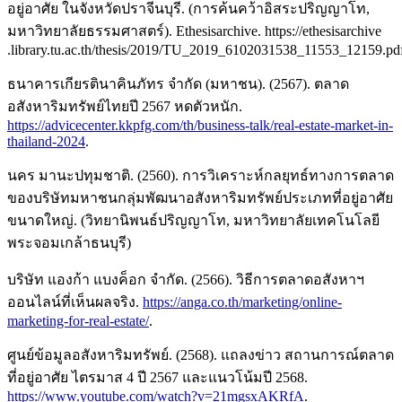
อยู่อาศัย ในจังหวัดปราจีนบุรี. (การค้นคว้าอิสระปริญญาโท,
มหาวิทยาลัยธรรมศาสตร์). Ethesisarchive. https://ethesisarchive
.library.tu.ac.th/thesis/2019/TU_2019_6102031538_11553_12159.pd
ธนาคารเกียรตินาคินภัทร จำกัด (มหาชน). (2567). ตลาด
อสังหาริมทรัพย์ไทยปี 2567 หดตัวหนัก.
https://advicecenter.kkpfg.com/th/business-talk/real-estate-market-in-
thailand-2024
.
นคร มานะปทุมชาติ. (2560). การวิเคราะห์กลยุทธ์ทางการตลาด
ของบริษัทมหาชนกลุ่มพัฒนาอสังหาริมทรัพย์ประเภทที่อยู่อาศัย
ขนาดใหญ่. (วิทยานิพนธ์ปริญญาโท, มหาวิทยาลัยเทคโนโลยี
พระจอมเกล้าธนบุรี)
บริษัท แองก้า แบงค็อก จำกัด. (2566). วิธีการตลาดอสังหาฯ
ออนไลน์ที่เห็นผลจริง.
https://anga.co.th/marketing/online-
marketing-for-real-estate/
.
ศูนย์ข้อมูลอสังหาริมทรัพย์. (2568). แถลงข่าว สถานการณ์ตลาด
ที่อยู่อาศัย ไตรมาส 4 ปี 2567 และแนวโน้มปี 2568.
https://www.youtube.com/watch?v=21mgsxAKRfA
.