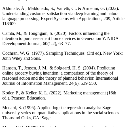
Aldunate, Á., Maldonado, S., Vairetti, C., & Armelini, G. (2022).
Understanding customer satisfaction via deep learning and natural
language processing. Expert Systems with Applications, 209, Article
118309.
Camta, M., & Tongngam, S. (2020). Factors influencing the
intention to purchase smart home devices in Generation Y. NIDA
Development Journal, 60(1-2), 63–77.
Cochran, W. G. (1977). Sampling Techniques. (3rd ed), New York:
John Wiley and Sons.
Hansen, T., Jensen, J. M., & Solgaard, H. S. (2004). Predicting
online grocery buying intention: a comparison of the theory of
reasoned action and the theory of planned behavior. International
Journal of Information Management, 24(6), 539-550.
Kotler, P., & Keller, K. L. (2022). Marketing management (16th
ed.). Pearson Education.
Menard, S. (1995). Applied logistic regression analysis: Sage
university series on quantitative applications in the social sciences.
Thousand Oaks, CA: Sage.