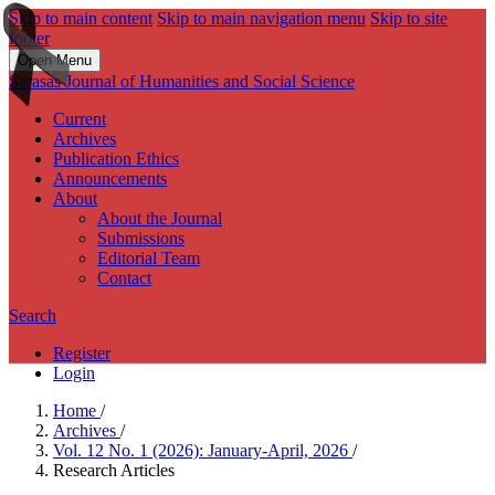
Skip to main content
Skip to main navigation menu
Skip to site
footer
Open Menu
Sarasas Journal of Humanities and Social Science
Current
Archives
Publication Ethics
Announcements
About
About the Journal
Submissions
Editorial Team
Contact
Search
Register
Login
Home
/
Archives
/
Vol. 12 No. 1 (2026): January-April, 2026
/
Research Articles