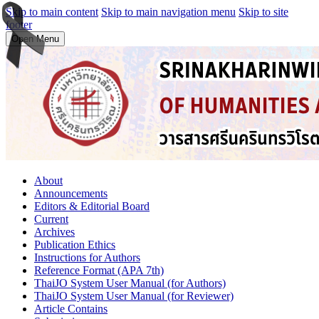
Skip to main content
Skip to main navigation menu
Skip to site
footer
Open Menu
About
Announcements
Editors & Editorial Board
Current
Archives
Publication Ethics
Instructions for Authors
Reference Format (APA 7th)
ThaiJO System User Manual (for Authors)
ThaiJO System User Manual (for Reviewer)
Article Contains