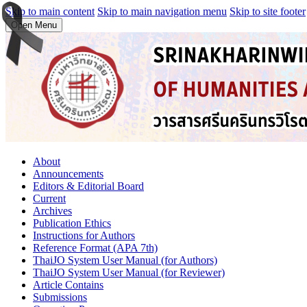
Skip to main content
Skip to main navigation menu
Skip to site footer
Open Menu
About
Announcements
Editors & Editorial Board
Current
Archives
Publication Ethics
Instructions for Authors
Reference Format (APA 7th)
ThaiJO System User Manual (for Authors)
ThaiJO System User Manual (for Reviewer)
Article Contains
Submissions