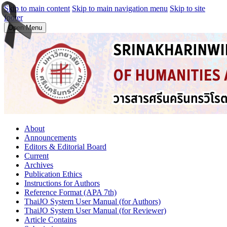
Skip to main content
Skip to main navigation menu
Skip to site
footer
Open Menu
About
Announcements
Editors & Editorial Board
Current
Archives
Publication Ethics
Instructions for Authors
Reference Format (APA 7th)
ThaiJO System User Manual (for Authors)
ThaiJO System User Manual (for Reviewer)
Article Contains