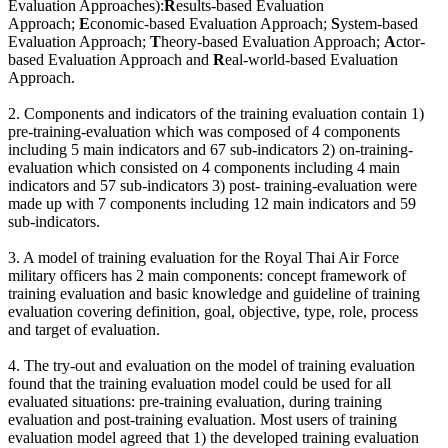
Evaluation Approaches):
R
esults-based Evaluation
Approach;
E
conomic-based Evaluation Approach;
S
ystem-based
Evaluation Approach;
T
heory-based Evaluation Approach;
A
ctor-
based Evaluation Approach and
R
eal-world-based Evaluation
Approach.
2. Components and indicators of the training evaluation contain 1)
pre-training-evaluation which was composed of 4 components
including 5 main indicators and 67 sub-indicators 2) on-training-
evaluation which consisted on 4 components including 4 main
indicators and 57 sub-indicators 3) post- training-evaluation were
made up with 7 components including 12 main indicators and 59
sub-indicators.
3. A model of training evaluation for the Royal Thai Air Force
military officers has 2 main components: concept framework of
training evaluation and basic knowledge and guideline of training
evaluation covering definition, goal, objective, type, role, process
and target of evaluation.
4. The try-out and evaluation on the model of training evaluation
found that the training evaluation model could be used for all
evaluated situations: pre-training evaluation, during training
evaluation and post-training evaluation. Most users of training
evaluation model agreed that 1) the developed training evaluation