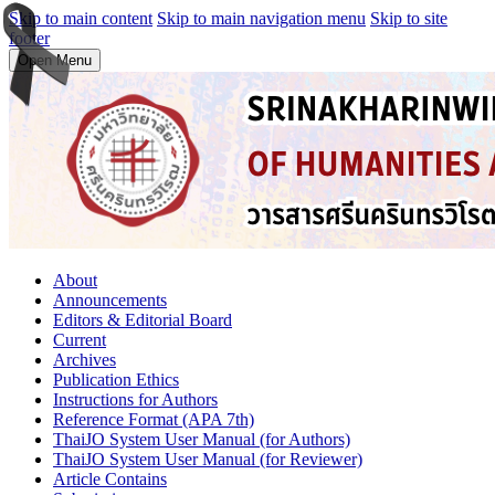
Skip to main content
Skip to main navigation menu
Skip to site
footer
Open Menu
About
Announcements
Editors & Editorial Board
Current
Archives
Publication Ethics
Instructions for Authors
Reference Format (APA 7th)
ThaiJO System User Manual (for Authors)
ThaiJO System User Manual (for Reviewer)
Article Contains