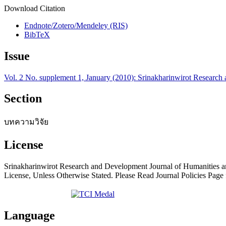
Download Citation
Endnote/Zotero/Mendeley (RIS)
BibTeX
Issue
Vol. 2 No. supplement 1, January (2010): Srinakharinwirot Research
Section
บทความวิจัย
License
Srinakharinwirot Research and Development Journal of Humanities an
License, Unless Otherwise Stated. Please Read Journal Policies Pag
Language