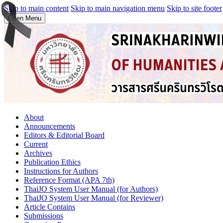
Skip to main content
Skip to main navigation menu
Skip to site footer
Open Menu
About
Announcements
Editors & Editorial Board
Current
Archives
Publication Ethics
Instructions for Authors
Reference Format (APA 7th)
ThaiJO System User Manual (for Authors)
ThaiJO System User Manual (for Reviewer)
Article Contains
Submissions