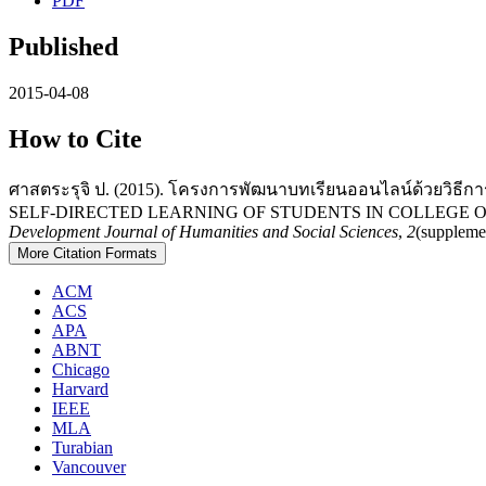
PDF
Published
2015-04-08
How to Cite
ศาสตระรุจิ ป. (2015). โครงการพัฒนาบทเรียนออนไลน์ด้วยวิ
SELF-DIRECTED LEARNING OF STUDENTS IN COLLEGE 
Development Journal of Humanities and Social Sciences
,
2
(supplemen
More Citation Formats
ACM
ACS
APA
ABNT
Chicago
Harvard
IEEE
MLA
Turabian
Vancouver