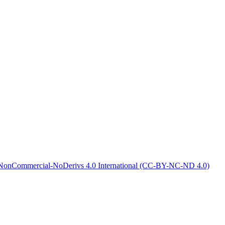
-NonCommercial-NoDerivs 4.0 International (CC-BY-NC-ND 4.0)