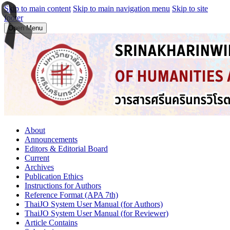
Skip to main content
Skip to main navigation menu
Skip to site
footer
Open Menu
About
Announcements
Editors & Editorial Board
Current
Archives
Publication Ethics
Instructions for Authors
Reference Format (APA 7th)
ThaiJO System User Manual (for Authors)
ThaiJO System User Manual (for Reviewer)
Article Contains