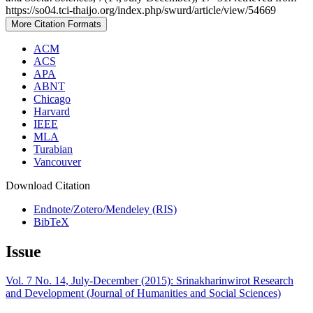
https://so04.tci-thaijo.org/index.php/swurd/article/view/54669
More Citation Formats
ACM
ACS
APA
ABNT
Chicago
Harvard
IEEE
MLA
Turabian
Vancouver
Download Citation
Endnote/Zotero/Mendeley (RIS)
BibTeX
Issue
Vol. 7 No. 14, July-December (2015): Srinakharinwirot Research
and Development (Journal of Humanities and Social Sciences)