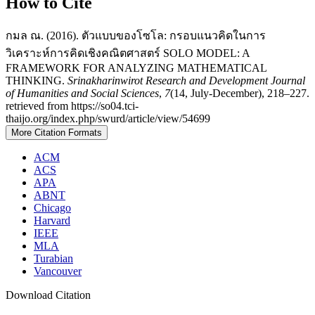
How to Cite
กมล ณ. (2016). ตัวแบบของโซโล: กรอบแนวคิดในการ
วิเคราะห์การคิดเชิงคณิตศาสตร์ SOLO MODEL: A
FRAMEWORK FOR ANALYZING MATHEMATICAL
THINKING.
Srinakharinwirot Research and Development Journal
of Humanities and Social Sciences
,
7
(14, July-December), 218–227.
retrieved from https://so04.tci-
thaijo.org/index.php/swurd/article/view/54699
More Citation Formats
ACM
ACS
APA
ABNT
Chicago
Harvard
IEEE
MLA
Turabian
Vancouver
Download Citation