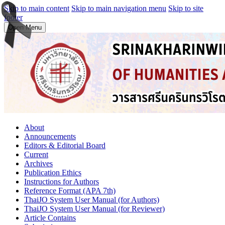
Skip to main content
Skip to main navigation menu
Skip to site
footer
Open Menu
About
Announcements
Editors & Editorial Board
Current
Archives
Publication Ethics
Instructions for Authors
Reference Format (APA 7th)
ThaiJO System User Manual (for Authors)
ThaiJO System User Manual (for Reviewer)
Article Contains