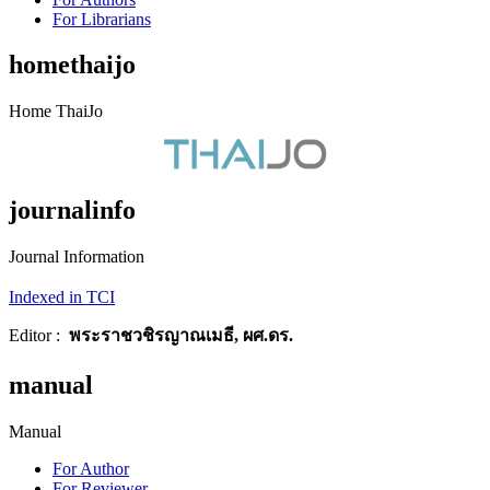
For Librarians
homethaijo
Home ThaiJo
journalinfo
Journal Information
Indexed in TCI
Editor :
พระราชวชิรญาณเมธี, ผศ.ดร.
manual
Manual
For Author
For Reviewer