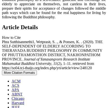
elderly to appreciate on themselves, not careless in their lives,
prepare their spirits for acceptance of changes followed the middle
path ways which can be found for the real happiness for living by
following the Buddhist philosophy.
Article Details
How to Cite
Phra Sutthisanmethi1, Wetprasit, S. ., & Ponsen, K. . (2020). THE
SELF-DEPENDENT OF ELDERLY ACCORDING TO
THERAVADA BUDDHIST PHILOSOPHY IN COMMUNITY
OF PHUTTHAMONTHON DISTRICT, NAKHONPATHOM
PROVINCE.
Journal of Yanasangvorn Research Institute
Mahamakut Buddhist University
,
11
(2), 1–11. retrieved from
https://so04.tci-thaijo.org/index.php/yri/article/view/248120
More Citation Formats
ACM
ACS
APA
ABNT
Chicago
Harvard
IEEE