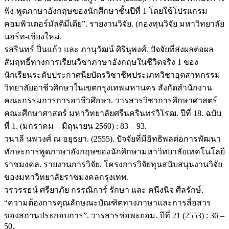
ฟัง-พูดภาษาอังกฤษของนักศึกษาชั้นปีที่ 1 โดยใช้โปรแกรม
คอมพิวเตอร์มัลติมีเดีย”. รายงานวิจัย. (กองทุนวิจัย มหาวิทยาลัย
นอร์ท-เชียงใหม่.
รสรินทร์ ปิ่นแก้ว และ ภานุวัฒน์ ศิรินุพงศ์. ปัจจัยที่ส่งผลต่อผล
สัมฤทธิ์ทางการเรียนวิชาภาษาอังกฤษในชีวิตจริง 1 ของ
นักเรียนระดับประกาศนียบัตรวิชาชีพประเภทวิชาอุตสาหกรรม
วิทยาลัยอาชีวศึกษาในเขตกรุงเทพมหานคร สังกัดสำนักงาน
คณะกรรมการการอาชีวศึกษา. วารสารวิชาการศึกษาศาสตร์
คณะศึกษาศาสตร์ มหาวิทยาลัยศรีนครินทรวิโรฒ. ปีที่ 18. ฉบับ
ที่ 1. (มกราคม – มิถุนายน 2560) : 83 – 93.
วนาลี นพวงศ์ ณ อยุธยา. (2555). ปัจจัยที่มีอิทธิพลต่อการพัฒนา
ทักษะการพูดภาษาอังกฤษของนักศึกษามหาวิทยาลัยเทคโนโลยี
ราชมงคล. รายงานการวิจัย. โครงการวิจัยทุนสนับสนุนงานวิจัย
ของมหาวิทยาลัยราชมงคลกรุงเทพ.
วรวรรธน์ ศรียาภัย กรรณิการ์ รักษา และ คนึงนิจ ศีลรักษ์.
“ความต้องการคุณลักษณะบัณฑิตทางภาษาและการสื่อสาร
ของสถานประกอบการ”. วารสารช่อพะยอม. ปีที่ 21 (2553) : 36 –
50.