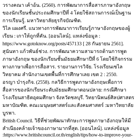
วรางคณา เค้าอ้น. (2560). การพัฒนาการสื่อสารภาษาอังกฤษ
ของนักเรียนชั้นประถมศึกษาปีที่ 4 โดยใช้สถานการณ์เป็นฐาน
การเรียนรู้. มหาวิทยาลัยธุรกิจบัณฑิต.
วิไล แผงศรี. แนวทางการพัฒนาการเรียนรู้ภาษาอังกฤษของผู้
เรียน : เกาให้ถูกที่คัน. [ออนไลน์]. แหล่งข้อมูล :
https://www.gotoknow.org/posts/457133 [ 28 กันยายน 2561].
สุนันทา แก้วพันธ์ช่วง. การพัฒนาความสามารถด้านการพูด
ภาษาอังกฤษ ของนักเรียนชั้นมัธยมศึกษาปีที่ 6 โดยใช้กิจกรรม
ทางภาษาเพื่อการสื่อสาร. รายงานการวิจัย. โรงเรียนเซไล
วิทยาคม สำนักงานเขตพื้นที่การศึกษาเลย เขต 2 : 2550.
อรญา บำรุงกิจ. (2558). กลวิธีการพูดภาษาอังกฤษเพื่อการ
สื่อสารของนักเรียนระดับมัธยมศึกษาตอนปลาย: กรณีศึกษา
โรงเรียนสาธิตอุดมศึกษา จังหวัดชลบุรี. วิทยานิพนธ์ศิลปศาสตร
มหาบัณฑิต. คณะมนุษยศาสตร์และสังคมศาสตร์ :มหาวิทยาลัย
บูรพา.
British Council. วิธีที่ช่วยพัฒนาทักษะการพูดภาษาอังกฤษให้มี
สำเนียงคล้ายเจ้าของภาษามากที่สุด. [ออนไลน์]. แหล่งข้อมูล
:https://www.britishcouncil.or.th/english/tips/how-to-improve-your-