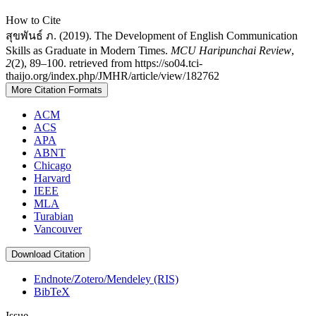
How to Cite
สุขพันธ์ ภ. (2019). The Development of English Communication
Skills as Graduate in Modern Times.
MCU Haripunchai Review
,
2
(2), 89–100. retrieved from https://so04.tci-
thaijo.org/index.php/JMHR/article/view/182762
More Citation Formats
ACM
ACS
APA
ABNT
Chicago
Harvard
IEEE
MLA
Turabian
Vancouver
Download Citation
Endnote/Zotero/Mendeley (RIS)
BibTeX
Issue