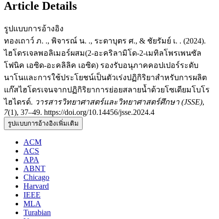
Article Details
รูปแบบการอ้างอิง
ทองเถาว์ ภ. ., พิจารณ์ น. ., ระดาบุตร ศ., & ชัยรัมย์ เ. . (2024).
ไฮโดรเจลพอลิเมอร์ผสม(2-อะคริลามิโด-2-เมทิลโพรเพนซัล
โฟนิค เอซิด-อะคลิลิค เอซิด) รองรับอนุภาคคอปเปอร์ระดับ
นาโนและการใช้ประโยชน์เป็นตัวเร่งปฏิกิริยาสำหรับการผลิต
แก๊สไฮโดรเจนจากปฏิกิริยาการย่อยสลายน้ำด้วยโซเดียมโบโร
ไฮไดรด์.
วารสารวิทยาศาสตร์และวิทยาศาสตร์ศึกษา (JSSE)
,
7
(1), 37–49. https://doi.org/10.14456/jsse.2024.4
รูปแบบการอ้างอิงเพิ่มเติม
ACM
ACS
APA
ABNT
Chicago
Harvard
IEEE
MLA
Turabian