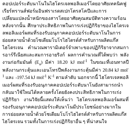
คอปเปอร์ระดับนาโนในไฮโดรเจลพอลิเมอร์โดยอาศัยเทคนิคฟู
เรียร์ทรานส์ฟอร์มอินฟราเรดสเปกโตรสโคปีและการ
เปลี่ยนแปลงน้ำหนักของสารโดยอาศัยคุณสมบัติทางความร้อน
หลังจากนั้น ศึกษาประสิทธิภาพในการเร่งปฏิกิริยาของไฮโดรเจ
ลพอลิเมอร์ผสมที่รองรับอนุภาคคอปเปอร์ระดับนาโนในการ
ย่อยสลายน้ำด้วยโซเดียมโบโรไฮไดรด์สำหรับการผลิตแก๊ส
ไฮโดรเจน คำนวณพารามิเตอร์จำเพาะของปฏิกิริยาจากสมกา
รอาร์รีเนียสและสมการอายริงก์ ผลการคำนวณที่ได้พบว่า พลัง
-
1
งานก่อกัมมันต์ (E
) มีค่า 18.20 kJ mol
ในขณะที่เอนทาลปี
a
-
พลังงานกระตุ้นและเอนโทรปีพลังงานกระตุ้นมีค่า 20.84 kJ mol
1
-
1
-
1
และ -197.54 kJ mol
K
ตามลำดับ นอกจากนี้ ไฮโดรเจลพอลิ
เมอร์ผสมที่รองรับอนุภาคคอปเปอร์ระดับนาโนยังสามารถนำ
กลับมาใช้ใหม่ได้หลายครั้งโดยยังคงประสิทธิภาพในการเร่ง
ปฏิกิริยา งานวิจัยนี้แสดงให้เห็นว่า ไฮโดรเจลพอลิเมอร์ผสมที่
รองรับอนุภาคคอปเปอร์ระดับนาโนมีประโยชน์อย่างมากใน
การย่อยสลายน้ำด้วยโซเดียมโบโรไฮไดรด์สำหรับการผลิตแก๊ส
ไฮโดรเจน รวมทั้งในการเร่งปฏิกิริยาอื่น ๆ ที่น่าสนใจ