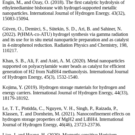
Engin, M., and Ozay, O. (2018). The first catalytic hydrolysis of
ethylenediamine bisborane with hydrogel-supported metallic
nanoparticles. International Journal of Hydrogen Energy. 43(32),
15083-15094.
Güven, O., Demirci, S., Sütekin, S. D., Ari, B. and Sahiner, N.
(2022). P(HMA-co-ATU) hydrogel synthesis via gamma radiation
and its use for in situ metal nanoparticle preparation and as catalyst
in 4-nitrophenol reduction. Radiation Physics and Chemistry, 198,
110217.
Khan, S. B., Ali, F. and Asiri, A. M. (2020). Metal nanoparticles
supported on polyacrylamide water beads as catalyst for efficient
generation of H2 from NaBH4 methanolysis. International Journal
of Hydrogen Energy, 45(3), 1532-1540.
Kojima, Y. (2019). Hydrogen storage materials for hydrogen and
energy carriers. International Journal of Hydrogen Energy, 44(33),
18179-18192.
Le, T. T., Pistidda, C., Nguyen, V. H., Singh, P., Raizada, P.,
Klassen, T. and Dornheim, M. (2021). Nanoconfinement effects on
hydrogen storage properties of MgH2 and LiBH4. International
Journal of Hydrogen Energy, 46(46), 23723-23736.
Liao, J. and Huang, H. (2020). Magnetic sensitive Hericium