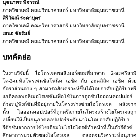
นุชนาพร พิจารณ์
ภาควิชาเคมี คณะวิทยาศาสตร์ มหาวิทยาลัยอุบลราชธานี
ศิริวัฒน์ ระดาบุตร
ภาควิชาเคมี คณะวิทยาศาสตร์ มหาวิทยาลัยอุบลราชธานี
เสนอ ชัยรัมย์
ภาควิชาเคมี คณะวิทยาศาสตร์ มหาวิทยาลัยอุบลราชธานี
บทคัดย่อ
ในงานวิจัยนี้ ไฮโดรเจลพอลิเมอร์ผสมที่มาจาก 2-อะคริลามิ
โด-2-เมทิลโพรเพนซัลโฟนิค เอซิด กับ อะคลิลิค เอซิด ด้วย
อัตราส่วนต่าง ๆ สามารถสังเคราะห์ขึ้นได้โดยอาศัยปฏิกิริยาฟรี
แรดิคอลพอลิเมอไรเซชันเพื่อใช้ในการดูดซับไอออนคอปเปอร์
ด้วยหมู่ฟังก์ชันที่มีอยู่ภายในโครงร่างข่ายไฮโดรเจล หลังจาก
นั้น ไอออนคอปเปอร์ที่ถูกตรึงภายในโครงสร้างไฮโดรเจลถูก
เปลี่ยนให้เป็นอนุภาคคอปเปอร์ระดับนาโนโดยอาศัยปฏิกิริยา
รีดักชันจากการใช้โซเดียมโบโรไฮไดรด์ทำหน้าที่เป็นตัวรีดิวซ์
ศึกษาการบวมตัวของไฮโดรเจล ตลอดจนวิเคราะห์อนุภาค