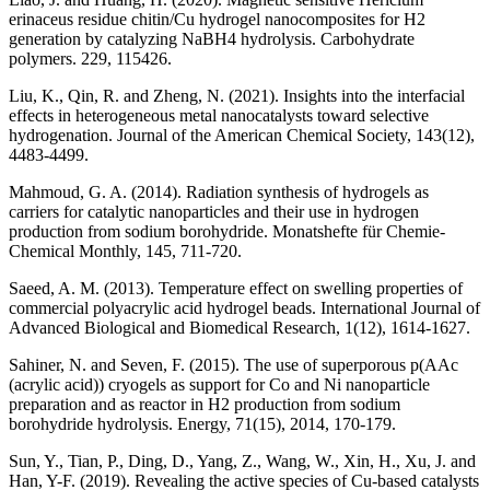
erinaceus residue chitin/Cu hydrogel nanocomposites for H2
generation by catalyzing NaBH4 hydrolysis. Carbohydrate
polymers. 229, 115426.
Liu, K., Qin, R. and Zheng, N. (2021). Insights into the interfacial
effects in heterogeneous metal nanocatalysts toward selective
hydrogenation. Journal of the American Chemical Society, 143(12),
4483-4499.
Mahmoud, G. A. (2014). Radiation synthesis of hydrogels as
carriers for catalytic nanoparticles and their use in hydrogen
production from sodium borohydride. Monatshefte für Chemie-
Chemical Monthly, 145, 711-720.
Saeed, A. M. (2013). Temperature effect on swelling properties of
commercial polyacrylic acid hydrogel beads. International Journal of
Advanced Biological and Biomedical Research, 1(12), 1614-1627.
Sahiner, N. and Seven, F. (2015). The use of superporous p(AAc
(acrylic acid)) cryogels as support for Co and Ni nanoparticle
preparation and as reactor in H2 production from sodium
borohydride hydrolysis. Energy, 71(15), 2014, 170-179.
Sun, Y., Tian, P., Ding, D., Yang, Z., Wang, W., Xin, H., Xu, J. and
Han, Y-F. (2019). Revealing the active species of Cu-based catalysts