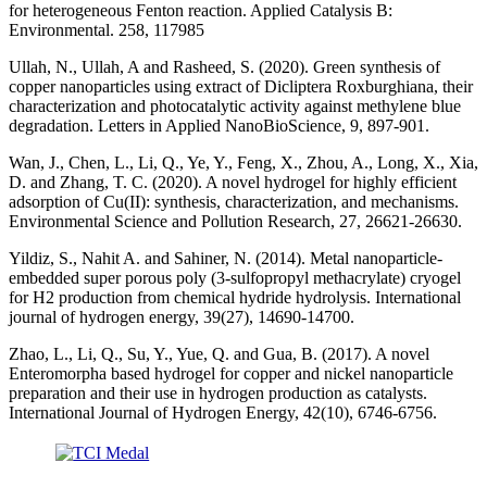
for heterogeneous Fenton reaction. Applied Catalysis B:
Environmental. 258, 117985
Ullah, N., Ullah, A and Rasheed, S. (2020). Green synthesis of
copper nanoparticles using extract of Dicliptera Roxburghiana, their
characterization and photocatalytic activity against methylene blue
degradation. Letters in Applied NanoBioScience, 9, 897-901.
Wan, J., Chen, L., Li, Q., Ye, Y., Feng, X., Zhou, A., Long, X., Xia,
D. and Zhang, T. C. (2020). A novel hydrogel for highly efficient
adsorption of Cu(II): synthesis, characterization, and mechanisms.
Environmental Science and Pollution Research, 27, 26621-26630.
Yildiz, S., Nahit A. and Sahiner, N. (2014). Metal nanoparticle-
embedded super porous poly (3-sulfopropyl methacrylate) cryogel
for H2 production from chemical hydride hydrolysis. International
journal of hydrogen energy, 39(27), 14690-14700.
Zhao, L., Li, Q., Su, Y., Yue, Q. and Gua, B. (2017). A novel
Enteromorpha based hydrogel for copper and nickel nanoparticle
preparation and their use in hydrogen production as catalysts.
International Journal of Hydrogen Energy, 42(10), 6746-6756.