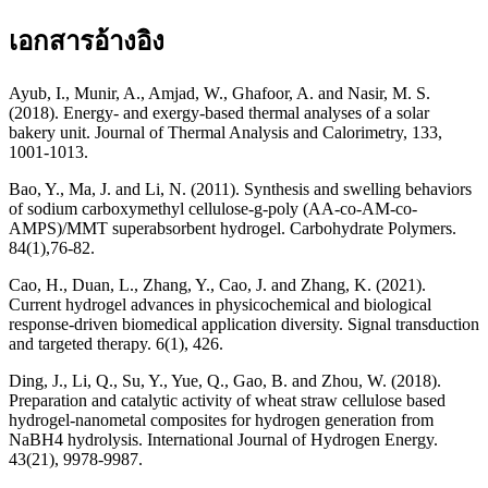
เอกสารอ้างอิง
Ayub, I., Munir, A., Amjad, W., Ghafoor, A. and Nasir, M. S.
(2018). Energy- and exergy-based thermal analyses of a solar
bakery unit. Journal of Thermal Analysis and Calorimetry, 133,
1001-1013.
Bao, Y., Ma, J. and Li, N. (2011). Synthesis and swelling behaviors
of sodium carboxymethyl cellulose-g-poly (AA-co-AM-co-
AMPS)/MMT superabsorbent hydrogel. Carbohydrate Polymers.
84(1),76-82.
Cao, H., Duan, L., Zhang, Y., Cao, J. and Zhang, K. (2021).
Current hydrogel advances in physicochemical and biological
response-driven biomedical application diversity. Signal transduction
and targeted therapy. 6(1), 426.
Ding, J., Li, Q., Su, Y., Yue, Q., Gao, B. and Zhou, W. (2018).
Preparation and catalytic activity of wheat straw cellulose based
hydrogel-nanometal composites for hydrogen generation from
NaBH4 hydrolysis. International Journal of Hydrogen Energy.
43(21), 9978-9987.