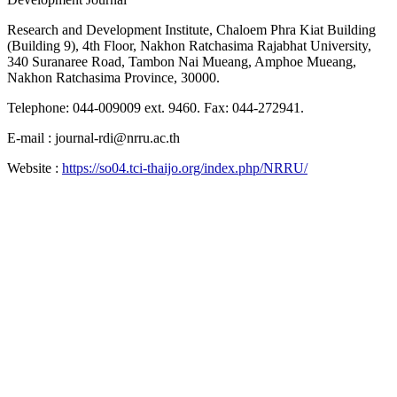
Research and Development Institute, Chaloem Phra Kiat Building
(Building 9), 4th Floor, Nakhon Ratchasima Rajabhat University,
340 Suranaree Road, Tambon Nai Mueang, Amphoe Mueang,
Nakhon Ratchasima Province, 30000.
Telephone: 044-009009 ext. 9460. Fax: 044-272941.
E-mail : journal-rdi@nrru.ac.th
Website :
https://so04.tci-thaijo.org/index.php/NRRU/