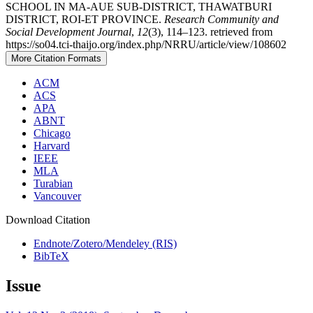
SCHOOL IN MA-AUE SUB-DISTRICT, THAWATBURI
DISTRICT, ROI-ET PROVINCE.
Research Community and
Social Development Journal
,
12
(3), 114–123. retrieved from
https://so04.tci-thaijo.org/index.php/NRRU/article/view/108602
More Citation Formats
ACM
ACS
APA
ABNT
Chicago
Harvard
IEEE
MLA
Turabian
Vancouver
Download Citation
Endnote/Zotero/Mendeley (RIS)
BibTeX
Issue