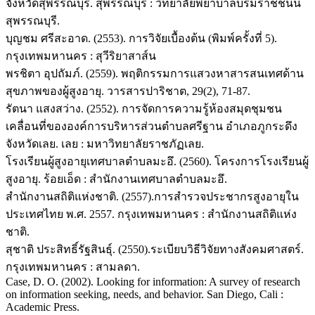
จังหวัดสุพรรณบุรี. สุพรรณบุรี : วิทยาลัยพยาบาลบรมราชชนนี
สุพรรณบุรี.
บุญชม ศรีสะอาด. (2553). การวิจัยเบื้องต้น (พิมพ์ครั้งที่ 5).
กรุงเทพมหานคร : สุวีริยาสาส์น
พรชิตา อุปถัมภ์. (2559). พฤติกรรมการแสวงหาสารสนเทศด้าน
สุขภาพของผู้สูงอายุ. วารสารปาริชาต, 29(2), 71-87.
รัตนา แสงสว่าง. (2552). การจัดการความรู้ห้องสมุดชุมชน
เคลื่อนที่ขององค์การบริหารส่วนตำบลศรีฐาน อำเภอภูกระดึง
จังหวัดเลย. เลย : มหาวิทยาลัยราชภัฏเลย.
โรงเรียนผู้สูงอายุเทศบาลตำบลมะอึ. (2560). โครงการโรงเรียนผู้
สูงอายุ. ร้อยเอ็ด : สำนักงานเทศบาลตำบลมะอึ.
สำนักงานสถิติแห่งชาติ. (2557).การสำรวจประชากรสูงอายุใน
ประเทศไทย พ.ศ. 2557. กรุงเทพมหานคร : สำนักงานสถิติแห่ง
ชาติ.
สุชาติ ประสิทธิ์รัฐสินธุ์. (2550).ระเบียบวิธีวิจัยทางสังคมศาสตร์.
กรุงเทพมหานคร : สามลดา.
Case, D. O. (2002). Looking for information: A survey of research
on information seeking, needs, and behavior. San Diego, Cali :
Academic Press.