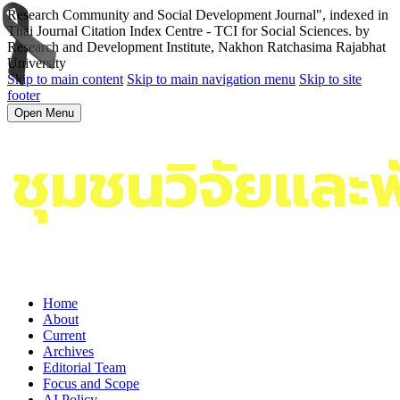
Research Community and Social Development Journal", indexed in
Thai Journal Citation Index Centre - TCI for Social Sciences. by
Research and Development Institute, Nakhon Ratchasima Rajabhat
University
Skip to main content
Skip to main navigation menu
Skip to site
footer
Open Menu
Home
About
Current
Archives
Editorial Team
Focus and Scope
AI Policy