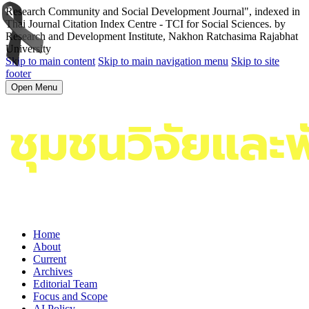
Research Community and Social Development Journal", indexed in
Thai Journal Citation Index Centre - TCI for Social Sciences. by
Research and Development Institute, Nakhon Ratchasima Rajabhat
University
Skip to main content
Skip to main navigation menu
Skip to site
footer
Open Menu
Home
About
Current
Archives
Editorial Team
Focus and Scope
AI Policy