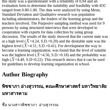
this study was a questionnaire with a reliability of 0.94 and an
evaluation form to determine the suitability and feasibility with IOC
ranged from 0.80-1.00. The data were analyzed by using Mean,
Standard Deviation and Qualitative research was population
including administrators, the leaders of the learning group and the
teachers involved. The Purposive sampling method was used for 9
persons by using structured interviews that were developed in
cooperation with experts for data collection by using group
discussion. The results of the study showed that the current state was
at a high level (
=4.24, S.D.=0.20) and the desirable state was the
highest level (
=4.51, S.D.=0.41). For development the way to
become a learning organization, was found that the level of suitable
was the highest level (
=4.56, S.D.=0.18) and the probability was
high (
=4.49, S.D=0.22). This research shows that it can be used
for guidelines to develop learning organization in school.
Author Biography
พิชชาภา อ่างสุวรรณ,
คณะศึกษาศาสตร์ มหาวิทยาลัย
มหาสารคาม
ชื่อ นางสาวพิชชาภา อ่างสุวรรณ