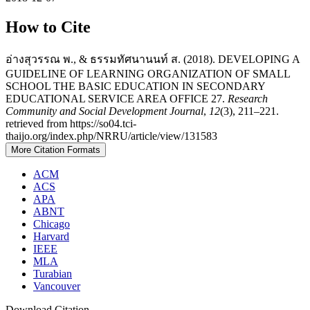
How to Cite
อ่างสุวรรณ พ., & ธรรมทัศนานนท์ ส. (2018). DEVELOPING A
GUIDELINE OF LEARNING ORGANIZATION OF SMALL
SCHOOL THE BASIC EDUCATION IN SECONDARY
EDUCATIONAL SERVICE AREA OFFICE 27.
Research
Community and Social Development Journal
,
12
(3), 211–221.
retrieved from https://so04.tci-
thaijo.org/index.php/NRRU/article/view/131583
More Citation Formats
ACM
ACS
APA
ABNT
Chicago
Harvard
IEEE
MLA
Turabian
Vancouver
Download Citation