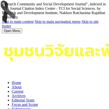
Research Community and Social Development Journal", indexed in
Thai Journal Citation Index Centre - TCI for Social Sciences. by
Research and Development Institute, Nakhon Ratchasima Rajabhat
University
Skip to main content
Skip to main navigation menu
Skip to site
footer
Open Menu
Home
About
Current
Archives
Editorial Team
Focus and Scope
Submissions