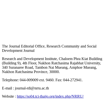
The Journal Editorial Office, Research Community and Social
Development Journal
Research and Development Institute, Chaloem Phra Kiat Building
(Building 9), 4th Floor, Nakhon Ratchasima Rajabhat University,
340 Suranaree Road, Tambon Nai Mueang, Amphoe Mueang,
Nakhon Ratchasima Province, 30000.
Telephone: 044-009009 ext. 9460. Fax: 044-272941.
E-mail : journal-rdi@nrru.ac.th
Website :
https://so04.tci-thaijo.org/index.php/NRRU/