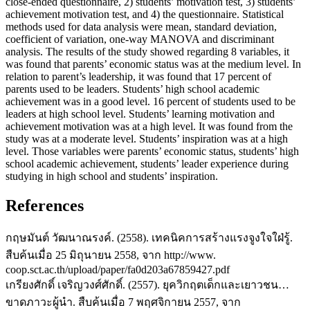
close-ended questionnaire, 2) students’ motivation test, 3) students’
achievement motivation test, and 4) the questionnaire. Statistical
methods used for data analysis were mean, standard deviation,
coefficient of variation, one-way MANOVA and discriminant
analysis. The results of the study showed regarding 8 variables, it
was found that parents’ economic status was at the medium level. In
relation to parent’s leadership, it was found that 17 percent of
parents used to be leaders. Students’ high school academic
achievement was in a good level. 16 percent of students used to be
leaders at high school level. Students’ learning motivation and
achievement motivation was at a high level. It was found from the
study was at a moderate level. Students’ inspiration was at a high
level. Those variables were parents’ economic status, students’ high
school academic achievement, students’ leader experience during
studying in high school and students’ inspiration.
References
กฤษมันต์ วัฒนาณรงค์. (2558). เทคนิคการสร้างแรงจูงใจใฝ่รู้.
สืบค้นเมื่อ 25 มิถุนายน 2558, จาก http://www.
coop.sct.ac.th/upload/paper/fa0d203a67859427.pdf
เกรียงศักดิ์ เจริญวงศ์ศักดิ์. (2557). ยุควิกฤตเด็กและเยาวชน…
ขาดภาวะผู้นำ. สืบค้นเมื่อ 7 พฤศจิกายน 2557, จาก