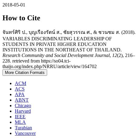
2018-05-01
How to Cite
จันทร์ศิริ ป., บุญเรืองรัตน์ ส., ชัยสุวรรณ ศ., & ชวนชม ส. (2018).
VARIABLES DISCRIMINATING LEADERSHIP OF
STUDENTS IN PRIVATE HIGHER EDUCATION
INSTITUTIONS IN THE NORTHEAST OF THAILAND.
Research Community and Social Development Journal
,
12
(2), 216–
228. retrieved from https://so04.tci-
thaijo.org/index.php/NRRU/article/view/164702
More Citation Formats
ACM
ACS
APA
ABNT
Chicago
Harvard
IEEE
MLA
Turabian
Vancouver