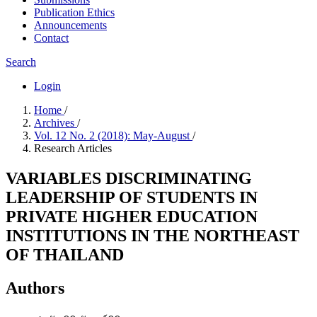
Publication Ethics
Announcements
Contact
Search
Login
Home
/
Archives
/
Vol. 12 No. 2 (2018): May-August
/
Research Articles
VARIABLES DISCRIMINATING
LEADERSHIP OF STUDENTS IN
PRIVATE HIGHER EDUCATION
INSTITUTIONS IN THE NORTHEAST
OF THAILAND
Authors