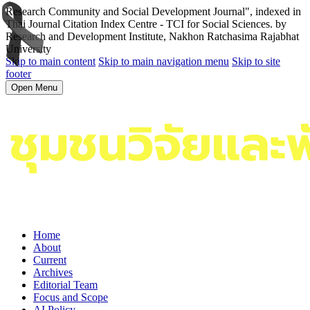
Research Community and Social Development Journal", indexed in
Thai Journal Citation Index Centre - TCI for Social Sciences. by
Research and Development Institute, Nakhon Ratchasima Rajabhat
University
Skip to main content
Skip to main navigation menu
Skip to site
footer
Open Menu
Home
About
Current
Archives
Editorial Team
Focus and Scope
AI Policy