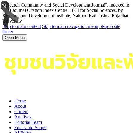
Research Community and Social Development Journal", indexed in
Thai Journal Citation Index Centre - TCI for Social Sciences. by
Research and Development Institute, Nakhon Ratchasima Rajabhat
University
Skip to main content
Skip to main navigation menu
Skip to site
footer
Open Menu
Home
About
Current
Archives
Editorial Team
Focus and Scope
AI Policy