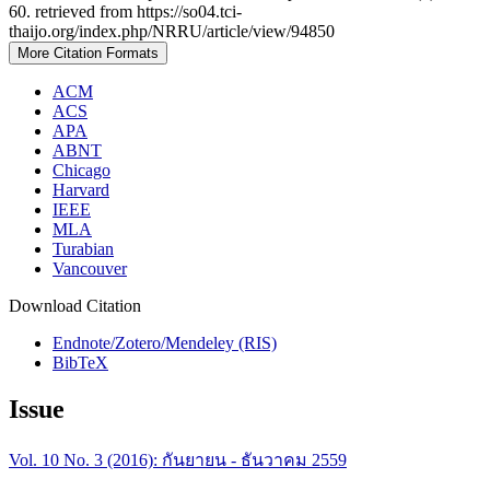
60. retrieved from https://so04.tci-
thaijo.org/index.php/NRRU/article/view/94850
More Citation Formats
ACM
ACS
APA
ABNT
Chicago
Harvard
IEEE
MLA
Turabian
Vancouver
Download Citation
Endnote/Zotero/Mendeley (RIS)
BibTeX
Issue
Vol. 10 No. 3 (2016): กันยายน - ธันวาคม 2559