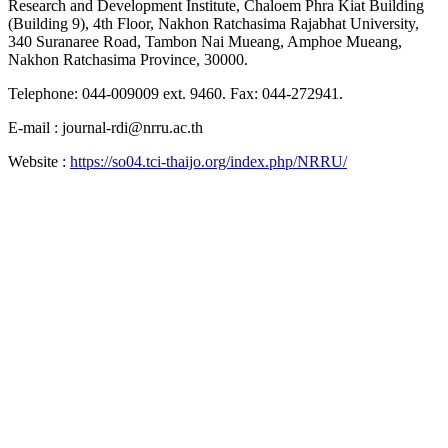
Research and Development Institute, Chaloem Phra Kiat Building
(Building 9), 4th Floor, Nakhon Ratchasima Rajabhat University,
340 Suranaree Road, Tambon Nai Mueang, Amphoe Mueang,
Nakhon Ratchasima Province, 30000.
Telephone: 044-009009 ext. 9460. Fax: 044-272941.
E-mail : journal-rdi@nrru.ac.th
Website :
https://so04.tci-thaijo.org/index.php/NRRU/