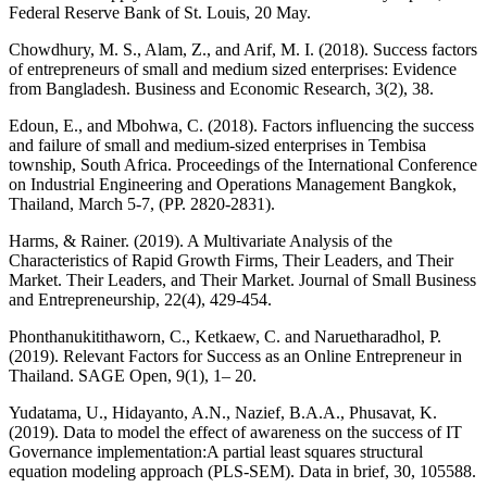
Federal Reserve Bank of St. Louis, 20 May.
Chowdhury, M. S., Alam, Z., and Arif, M. I. (2018). Success factors
of entrepreneurs of small and medium sized enterprises: Evidence
from Bangladesh. Business and Economic Research, 3(2), 38.
Edoun, E., and Mbohwa, C. (2018). Factors influencing the success
and failure of small and medium-sized enterprises in Tembisa
township, South Africa. Proceedings of the International Conference
on Industrial Engineering and Operations Management Bangkok,
Thailand, March 5-7, (PP. 2820-2831).
Harms, & Rainer. (2019). A Multivariate Analysis of the
Characteristics of Rapid Growth Firms, Their Leaders, and Their
Market. Their Leaders, and Their Market. Journal of Small Business
and Entrepreneurship, 22(4), 429-454.
Phonthanukitithaworn, C., Ketkaew, C. and Naruetharadhol, P.
(2019). Relevant Factors for Success as an Online Entrepreneur in
Thailand. SAGE Open, 9(1), 1– 20.
Yudatama, U., Hidayanto, A.N., Nazief, B.A.A., Phusavat, K.
(2019). Data to model the effect of awareness on the success of IT
Governance implementation:A partial least squares structural
equation modeling approach (PLS-SEM). Data in brief, 30, 105588.