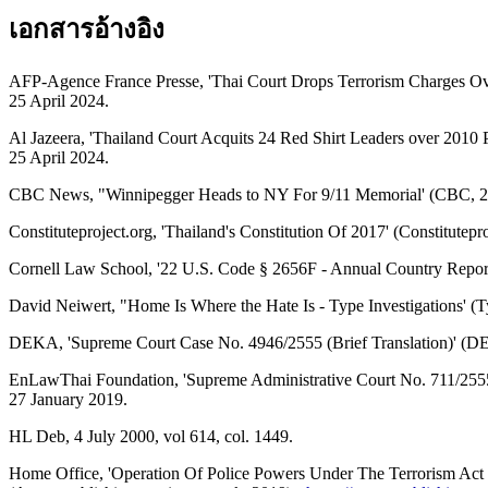
เอกสารอ้างอิง
AFP-Agence France Presse, 'Thai Court Drops Terrorism Charges Ove
25 April 2024.
Al Jazeera, 'Thailand Court Acquits 24 Red Shirt Leaders over 2010 Pr
25 April 2024.
CBC News, "Winnipegger Heads to NY For 9/11 Memorial' (CBC, 2
Constituteproject.org, 'Thailand's Constitution Of 2017' (Constitutepr
Cornell Law School, '22 U.S. Code § 2656F - Annual Country Reports 
David Neiwert, "Home Is Where the Hate Is - Type Investigations' (T
DEKA, 'Supreme Court Case No. 4946/2555 (Brief Translation)' (DE
EnLawThai Foundation, 'Supreme Administrative Court No. 711/2555 
27 January 2019.
HL Deb, 4 July 2000, vol 614, col. 1449.
Home Office, 'Operation Of Police Powers Under The Terrorism Act 