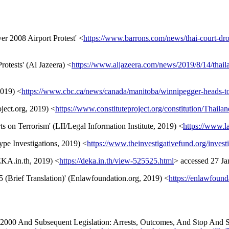
r 2008 Airport Protest' <
https://www.barrons.com/news/thai-court-dro
otests' (Al Jazeera) <
https://www.aljazeera.com/news/2019/8/14/thaila
019) <
https://www.cbc.ca/news/canada/manitoba/winnipegger-heads-t
oject.org, 2019) <
https://www.constituteproject.org/constitution/Thail
on Terrorism' (LII/Legal Information Institute, 2019) <
https://www.l
ype Investigations, 2019) <
https://www.theinvestigativefund.org/inves
KA.in.th, 2019) <
https://deka.in.th/view-525525.html
> accessed 27 Ja
(Brief Translation)' (Enlawfoundation.org, 2019) <
https://enlawfoun
2000 And Subsequent Legislation: Arrests, Outcomes, And Stop And Se