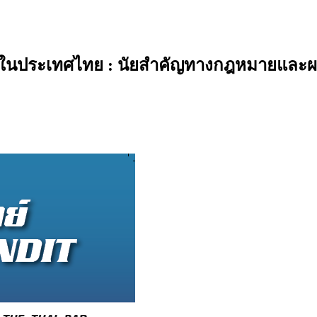
ภาพในประเทศไทย : นัยสำคัญทางกฎหมายและ