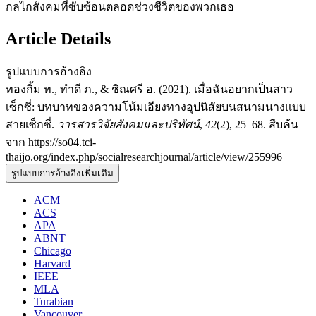
กลไกสังคมที่ซับซ้อนตลอดช่วงชีวิตของพวกเธอ
Article Details
รูปแบบการอ้างอิง
ทองกิ้ม ท., ทำดี ภ., & ชิณศรี อ. (2021). เมื่อฉันอยากเป็นสาว
เซ็กซี่: บทบาทของความโน้มเอียงทางอุปนิสัยบนสนามนางแบบ
สายเซ็กซี่.
วารสารวิจัยสังคมและปริทัศน์
,
42
(2), 25–68. สืบค้น
จาก https://so04.tci-
thaijo.org/index.php/socialresearchjournal/article/view/255996
รูปแบบการอ้างอิงเพิ่มเติม
ACM
ACS
APA
ABNT
Chicago
Harvard
IEEE
MLA
Turabian
Vancouver