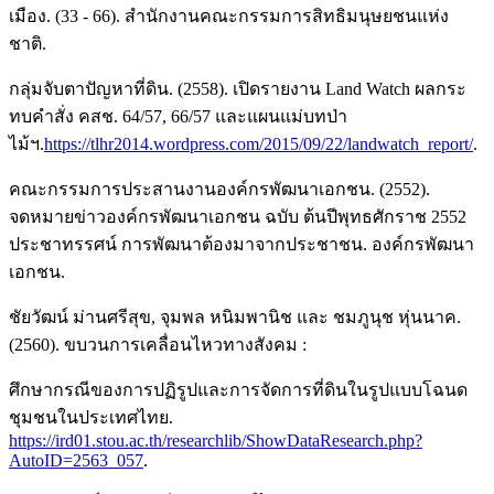
เมือง. (33 - 66). สำนักงานคณะกรรมการสิทธิมนุษยชนแห่ง
ชาติ.
กลุ่มจับตาปัญหาที่ดิน. (2558). เปิดรายงาน Land Watch ผลกระ
ทบคำสั่ง คสช. 64/57, 66/57 และแผนแม่บทป่า
ไม้ฯ.
https://tlhr2014.wordpress.com/2015/09/22/landwatch_report/
.
คณะกรรมการประสานงานองค์กรพัฒนาเอกชน. (2552).
จดหมายข่าวองค์กรพัฒนาเอกชน ฉบับ ต้นปีพุทธศักราช 2552
ประชาทรรศน์ การพัฒนาต้องมาจากประชาชน. องค์กรพัฒนา
เอกชน.
ชัยวัฒน์ ม่านศรีสุข, จุมพล หนิมพานิช และ ชมภูนุช หุ่นนาค.
(2560). ขบวนการเคลื่อนไหวทางสังคม :
ศึกษากรณีของการปฏิรูปและการจัดการที่ดินในรูปแบบโฉนด
ชุมชนในประเทศไทย.
https://ird01.stou.ac.th/researchlib/ShowDataResearch.php?
AutoID=2563_057
.