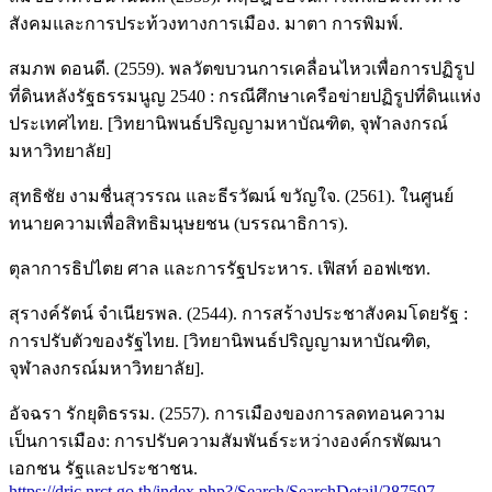
สังคมและการประท้วงทางการเมือง. มาตา การพิมพ์.
สมภพ ดอนดี. (2559). พลวัตขบวนการเคลื่อนไหวเพื่อการปฏิรูป
ที่ดินหลังรัฐธรรมนูญ 2540 : กรณีศึกษาเครือข่ายปฏิรูปที่ดินแห่ง
ประเทศไทย. [วิทยานิพนธ์ปริญญามหาบัณฑิต, จุฬาลงกรณ์
มหาวิทยาลัย]
สุทธิชัย งามชื่นสุวรรณ และธีรวัฒน์ ขวัญใจ. (2561). ในศูนย์
ทนายความเพื่อสิทธิมนุษยชน (บรรณาธิการ).
ตุลาการธิปไตย ศาล และการรัฐประหาร. เฟิสท์ ออฟเซท.
สุรางค์รัตน์ จำเนียรพล. (2544). การสร้างประชาสังคมโดยรัฐ :
การปรับตัวของรัฐไทย. [วิทยานิพนธ์ปริญญามหาบัณฑิต,
จุฬาลงกรณ์มหาวิทยาลัย].
อัจฉรา รักยุติธรรม. (2557). การเมืองของการลดทอนความ
เป็นการเมือง: การปรับความสัมพันธ์ระหว่างองค์กรพัฒนา
เอกชน รัฐและประชาชน.
https://dric.nrct.go.th/index.php?/Search/SearchDetail/287597
.