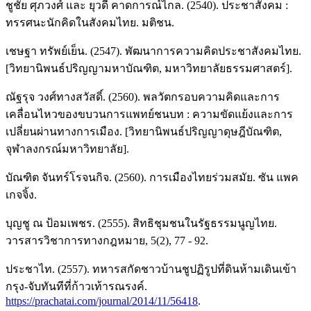
ชูชัย ศุภวงศ์ และ ยุวดี คาดการณ์ไกล. (2540). ประชาสังคม :
ทรรศนะนักคิดในสังคมไทย. มติชน.
เชษฐา ทรัพย์เย็น. (2547). พัฒนาการความคิดประชาสังคมไทย.
[วิทยานิพนธ์ปริญญามหาบัณฑิต, มหาวิทยาลัยธรรมศาสตร์].
ณัฐรุจ วงศ์ทางสวัสดิ์. (2560). พลวัตกรอบความคิดและการ
เคลื่อนไหวของขบวนการแพทย์ชนบท : ความขัดแย้งและการ
เปลี่ยนผ่านทางการเมือง. [วิทยานิพนธ์ปริญญาดุษฎีบัณฑิต,
จุฬาลงกรณ์มหาวิทยาลัย].
บัณฑิต จันทร์โรจนกิจ. (2560). การเมืองไทยร่วมสมัย. ซัน แพค
เกจจิ้ง.
บุญชู ณ ป้อมเพชร. (2555). สิทธิชุมชนในรัฐธรรมนูญไทย.
วารสารวิชาการทางกฎหมาย, 5(2), 77 - 92.
ประชาไท. (2557). ทหารสกัดชาวบ้านชูปฏิรูปที่ดินห้ามเดินเข้า
กรุง-จับทันทีที่ก้าวเท้ารณรงค์.
https://prachatai.com/journal/2014/11/56418
.