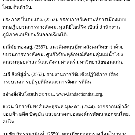
ไทย. ต้นตำรับ.
ประภาส ปิ่นตบแต่ง. (2552). กรอบการวิเคราะห์การเมืองแบบ
ทฤษฎีขบวนการทางสังคม. มูลนิธิไฮน์ริค เบิลล์ สำนักงาน
ภูมิภาคเอเชียตะวันออกเฉียงใต้.
มณีมัย ทองอยู่. (2557). แนวคิดทฤษฎีทางสังคมวิทยาว่าด้วย
ขบวนการทางสังคม. ศูนย์วิจัยพหุลักษณ์สังคมลุ่มแม่น้ำโขง
คณะมนุษยศาสตร์และสังคมศาสตร์ มหาวิทยาลัยขอนแก่น.
เมธี สิงห์สู่ถ้ำ. (2553). รายงานการวิจัยเชิงปฏิบัติการ เรื่อง
กระบวนการปฏิรูปที่ดินและการจัดการที่ดิน
อย่างยั่งยืนโดยประชาชน. www.landactionthai.org.
สงวน นิตยารัมพงศ์ และสุรพล มุละดา. (2544). จากรากหญ้าถึง
ขอบฟ้า อดีต ปัจจุบัน และอนาคตขององค์กรพัฒนาเอกชนไทย.
คบไฟ.
สมชัย ภัทรธนานันท์. (2559). ทฤษฎีขบวนการเคลื่อนไหวทาง