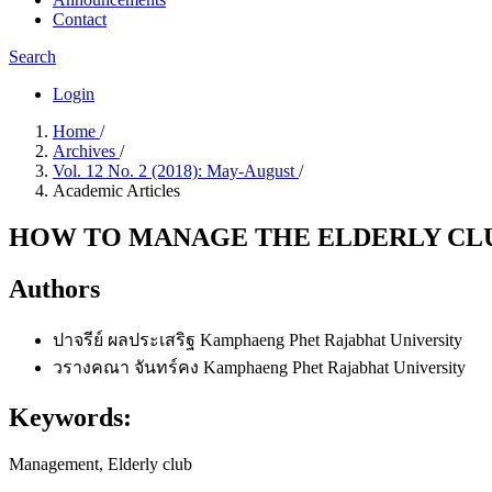
Contact
Search
Login
Home
/
Archives
/
Vol. 12 No. 2 (2018): May-August
/
Academic Articles
HOW TO MANAGE THE ELDERLY CLU
Authors
ปาจรีย์ ผลประเสริฐ
Kamphaeng Phet Rajabhat University
วรางคณา จันทร์คง
Kamphaeng Phet Rajabhat University
Keywords:
Management, Elderly club