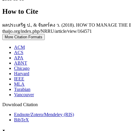
How to Cite
ผลประเสริฐ ป., & จันทร์คง ว. (2018). HOW TO MANAGE T
thaijo.org/index.php/NRRU/article/view/164571
More Citation Formats
ACM
ACS
APA
ABNT
Chicago
Harvard
IEEE
MLA
Turabian
Vancouver
Download Citation
Endnote/Zotero/Mendeley (RIS)
BibTeX