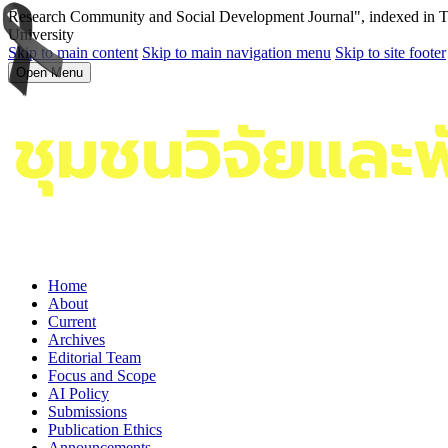
Research Community and Social Development Journal", indexed in Tha
University
Skip to main content
Skip to main navigation menu
Skip to site footer
Open Menu
Home
About
Current
Archives
Editorial Team
Focus and Scope
AI Policy
Submissions
Publication Ethics
Announcements