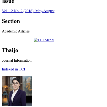
Issue
Vol. 12 No. 2 (2018): May-August
Section
Academic Articles
Thaijo
Journal Information
Indexed in TCI