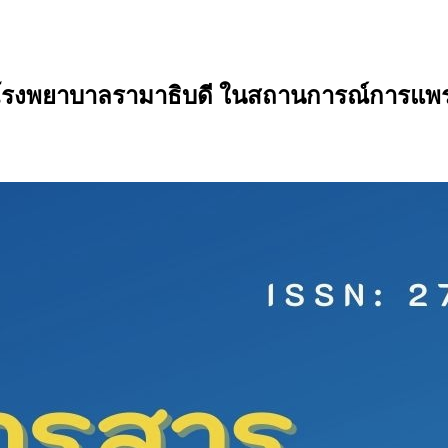
รงพยาบาลรามาธิบดี ในสถานการณ์การแพร