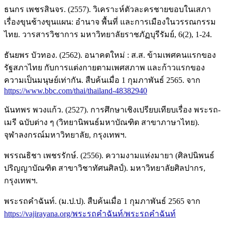
ธนกร เพชรสินจร. (2557). วิเคราะห์ตัวละครชายขอบในเสภา
เรื่องขุนช้างขุนแผน: อำนาจ พื้นที่ และการเมืองในวรรณกรรม
ไทย. วารสารวิชาการ มหาวิทยาลัยราชภัฏบุรีรัมย์, 6(2), 1-24.
ธันยพร บัวทอง. (2562). อนาคตใหม่ : ส.ส. ข้ามเพศคนแรกของ
รัฐสภาไทย กับการแต่งกายตามเพศสภาพ และก้าวแรกของ
ความเป็นมนุษย์เท่ากัน. สืบค้นเมื่อ 1 กุมภาพันธ์ 2565. จาก
https://www.bbc.com/thai/thailand-48382940
นันทพร พวงแก้ว. (2527). การศึกษาเชิงเปรียบเทียบเรื่อง พระรถ-
เมรี ฉบับต่าง ๆ (วิทยานิพนธ์มหาบัณฑิต สาขาภาษาไทย).
จุฬาลงกรณ์มหาวิทยาลัย, กรุงเทพฯ.
พรรณธิชา เพชรรักษ์. (2556). ความงามแห่งมายา (ศิลปนิพนธ์
ปริญญาบัณฑิต สาขาวิชาทัศนศิลป์). มหาวิทยาลัยศิลปากร,
กรุงเทพฯ.
พระรถคำฉันท์. (ม.ป.ป). สืบค้นเมื่อ 1 กุมภาพันธ์ 2565 จาก
https://vajirayana.org/พระรถคำฉันท์/พระรถคำฉันท์