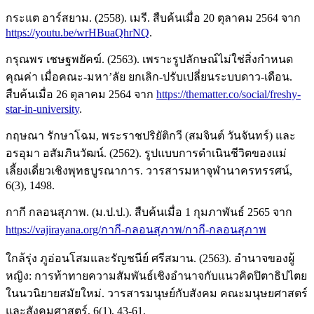
กระแต อาร์สยาม. (2558). เมรี. สืบค้นเมื่อ 20 ตุลาคม 2564 จาก
https://youtu.be/wrHBuaQhrNQ
.
กรุณพร เชษฐพยัคฆ์. (2563). เพราะรูปลักษณ์ไม่ใช่สิ่งกำหนด
คุณค่า เมื่อคณะ-มหา’ลัย ยกเลิก-ปรับเปลี่ยนระบบดาว-เดือน.
สืบค้นเมื่อ 26 ตุลาคม 2564 จาก
https://thematter.co/social/freshy-
star-in-university
.
กฤษณา รักษาโฉม, พระราชปริยัติกวี (สมจินต์ วันจันทร์) และ
อรอุมา อสัมภินวัฒน์. (2562). รูปแบบการดำเนินชีวิตของแม่
เลี้ยงเดี่ยวเชิงพุทธบูรณาการ. วารสารมหาจุฬานาครทรรศน์,
6(3), 1498.
กากี กลอนสุภาพ. (ม.ป.ป.). สืบค้นเมื่อ 1 กุมภาพันธ์ 2565 จาก
https://vajirayana.org/กากี-กลอนสุภาพ/กากี-กลอนสุภาพ
ใกล้รุ่ง ภูอ่อนโสมและรัญชนีย์ ศรีสมาน. (2563). อำนาจของผู้
หญิง: การท้าทายความสัมพันธ์เชิงอำนาจกับแนวคิดปิตาธิปไตย
ในนวนิยายสมัยใหม่. วารสารมนุษย์กับสังคม คณะมนุษยศาสตร์
และสังคมศาสตร์, 6(1), 43-61.