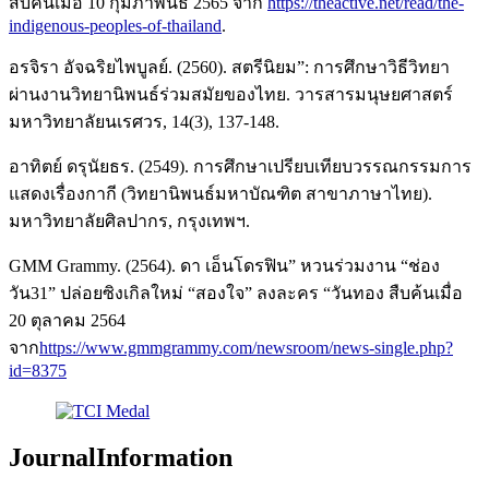
สืบค้นเมื่อ 10 กุมภาพันธ์ 2565 จาก
https://theactive.net/read/the-
indigenous-peoples-of-thailand
.
อรจิรา อัจฉริยไพบูลย์. (2560). สตรีนิยม”: การศึกษาวิธีวิทยา
ผ่านงานวิทยานิพนธ์ร่วมสมัยของไทย. วารสารมนุษยศาสตร์
มหาวิทยาลัยนเรศวร, 14(3), 137-148.
อาทิตย์ ดรุนัยธร. (2549). การศึกษาเปรียบเทียบวรรณกรรมการ
แสดงเรื่องกากี (วิทยานิพนธ์มหาบัณฑิต สาขาภาษาไทย).
มหาวิทยาลัยศิลปากร, กรุงเทพฯ.
GMM Grammy. (2564). ดา เอ็นโดรฟิน” หวนร่วมงาน “ช่อง
วัน31” ปล่อยซิงเกิลใหม่ “สองใจ” ลงละคร “วันทอง สืบค้นเมื่อ
20 ตุลาคม 2564
จาก
https://www.gmmgrammy.com/newsroom/news-single.php?
id=8375
JournalInformation