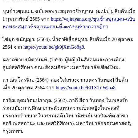
ขุนช้างขุนแผน ฉบับหอพระสมุทรวชิรญาณ. (ม.ป.ป.). สืบค้นเมื่อ
1 กุมภาพันธ์ 2565 จาก
https://vajirayana.org/ขุนช้างขุนแผน-ฉบับ
หอพระสมุดวชิรญาณ/ตอนที่-๓๕-ขุนช้างถวายฎีกา
ไข่มุก ชนัญญา. (2564). น้ำตาผีเสื้อสมุทร. สืบค้นเมื่อ 20 ตุลาคม
2564 จาก
https://youtu.be/gk9jXmGo8g8
.
ฉลาดชาย รมิตานนท์. (2556). ผู้หญิงในสังคมและการเมือง.
ศูนย์สตรีศึกษา คณะสังคมศึกษา: มหาวิทยาลัยเชียงใหม่.
ดา เอ็นโดรฟิน. (2564). สองใจ[เพลงจากละครวันทอง] สืบค้น
เมื่อ 20 ตุลาคม 2564 จาก
https://youtu.be/Ei1XTuWjoa8
.
ดารัณ อุดมรัตนปภากุล. (2562). กากี สีดา วันทอง ในเพลงรัก
ร่วมสมัย: การศึกษาภาพตัวแทนความเป็นหญิงในเพลงที่
ประกอบด้วยนางในวรรณคดี (วิทยานิพนธ์มหาบัณฑิต สาขา
สตรี เพศสถานะ และเพศวิถีศึกษา). มหาวิทยาลัยธรรมศาสตร์,
กรุงเทพฯ.