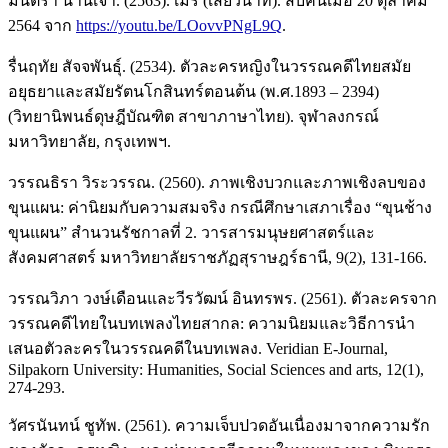
มินตรา น่านเจ้า. (2563). เมรี (เสี้ยวนาที). สืบค้นเมื่อ 20 ตุลาคม
2564 จาก
https://youtu.be/LOovvPNgL9Q
.
รื่นฤทัย สัจจพันธุ์. (2534). ตัวละครหญิงในวรรณคดีไทยสมัย
อยุธยาและสมัยรัตนโกสินทร์ตอนต้น (พ.ศ.1893 – 2394)
(วิทยานิพนธ์ดุษฎีบัณฑิต สาขาภาษาไทย). จุฬาลงกรณ์
มหาวิทยาลัย, กรุงเทพฯ.
วรรณธิรา วิระวรรณ. (2560). ภาพเชิงบวกและภาพเชิงลบของ
ขุนแผน: ค่านิยมกับความสมจริง กรณีศึกษาเสภาเรื่อง “ขุนช้าง
ขุนแผน” สำนวนรัชกาลที่ 2. วารสารมนุษยศาสตร์และ
สังคมศาสตร์ มหาวิทยาลัยราชภัฏสุราษฎร์ธานี, 9(2), 131-166.
วรรณวิภา วงษ์เดือนและวีรวัฒน์ อินทรพร. (2561). ตัวละครจาก
วรรณคดีไทยในบทเพลงไทยสากล: ความนิยมและวิธีการนำ
เสนอตัวละครในวรรณคดีในบทเพลง. Veridian E-Journal,
Silpakorn University: Humanities, Social Sciences and arts, 12(1),
274-293.
วัศรนันทน์ ชูทัพ. (2561). ความเจ็บปวดอันเนื่องมาจากความรัก