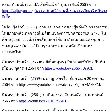
พระอภัยมณี. (ม.ป.ป.). สืบค้นเมื่อ 1 กุมภาพันธ์ 2565 จาก
https://vajirayana.org/พระอภัยมณี/ตอนที่-๙-พระอภัยมณีหนีนาง
ผีเสื้อ
ไพลิน รุ้งรัตน์. (2537). ภาพและบทบาทของผู้หญิงในวรรณกรรม
ไทยภายหลังเหตุการณ์เปลี่ยนแปลงการปกครอง พ.ศ. 2475. ใน
คือหญิงอย่างยิ่งนี้: เรื่องสั้น บทกวีที่เกี่ยวกับแม่ เมียและลูกสาว
ของคุณเอง (น. 11-21). กรุงเทพฯ: สมาคมนักเขียนแห่ง
ประเทศไทย.
มินตรา น่านเจ้า. (2559ก). ผีเสื้อสมุทร (รักเกินจะหักใจ). สืบค้น
เมื่อ 20 ตุลาคม 2564 จาก
https://youtu.be/yaSSPgUssCI
.
มินตรา น่านเจ้า. (2559ข). อาญาสองใจ. สืบค้นเมื่อ 20 ตุลาคม
2564 จาก https:/www.youtube.com/watch?v=WjhxcvMzFFM.
มินตรา น่านเจ้า. (2561). กากีหลงยุค. สืบค้นเมื่อ 1 กุมภาพันธ์
2565 จาก
https://youtu.be/rVPJC_r5SNU
.