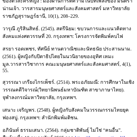
ของตัวละครหญิง : มองผ่านการตีความในบทเพลงของ มินตรา
น่านเจ้า. วารสารมนุษยศาสตร์และสังคมศาสตร์ มหาวิทยาลัย
ราชภัฏสุราษฎร์ธานี, 10(1), 208–229.
วารุณี ภูริสินสิทธ์. (2545). สตรีนิยม: ขบวนการและแนวคิดทาง
สังคมแห่งศตวรรษที่ 20. กรุงเทพฯ: โครงการจัดพิมพ์คบไฟ
สรยา รอดเพชร, ทัศนีย์ ทานตวาณิชและนัทธนัย ประสานนาม.
(2561). ผู้หญิงกับปิตาธิปไตยในนวนิยายของอุทิศ เหมะ
มูล.วารสารวิชาการ คณะมนุษยศาสตร์และสังคมศาสตร์, 4(1),
55.
สุวรรณา เกรียงไกรเพ็ชร์. (2514). พระอภัยมณี: การศึกษาในเชิง
วรรณคดีวิจารณ์(วิทยานิพนธ์มหาบัณฑิต สาขาภาษาไทย).
จุฬาลงกรณ์มหาวิทยาลัย, กรุงเทพฯ.
เสนาะ เจริญพร. (2548). ผู้หญิงกับสังคมในวรรณกรรมไทยยุค
ฟองสบู่. กรุงเทพฯ: สำนักพิมพ์มติชน.
อภินันท์ ธรรมเสนา. (2564). กลุ่มชาติพันธุ์ ไม่ใช่ “คนอื่น”.