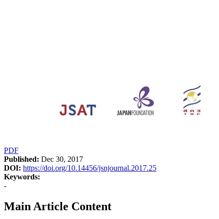
PDF
Published:
Dec 30, 2017
DOI:
https://doi.org/10.14456/jsnjournal.2017.25
Keywords:
-
Main Article Content