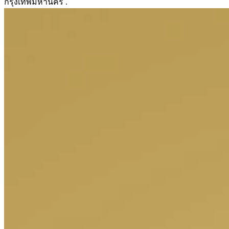
กรุงเทพมหานคร .