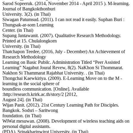
Sarod Sopeeruk. (2014, November 2014 - April 2015 ). M-learning.
Journal of Bangkokthonburi
University. 3(2). (in Thai)
Siwagan Patumsud. (2011). I can not read it easily. Suphan Buri :
Thungsak-ar-som Learning
Center. (in Thai)
Supang Jantawanit. (2007). Qualitative Research Methodology.
Printed at 15. Chulalongkorn
University. (in Thai)
Thatchapon Teedee, (2016, July - December) An Achievement of
Research Methodology
Learning on Basic Pubilc. Administration Titled “Peer Assisted
Learning” Nagabut Joural Revew, 8(2). NaKhon Si Thommarat.
Nakhon Si Thammarat Rajabhat University. . (in Thai)
Thongchai Kaewkiriya. (2009). E-Learning Move on to the M -
learning in the social sphere of
boundless communication. [Online]. Available
:http://research.krirk.ac.th/story/2 [2012,
August 24]. (in Thai)
Wijan Panit. (2012). 21st Century Learning Path for Disciples.
Bangkok. Sodsri – Saritwong
foundation. (in Thai)
WiWat mesuwan. (2008). Development of wireless teaching aids on
personal digital assistants.
(PDA). Srinakharinwirot University. (in Thai)