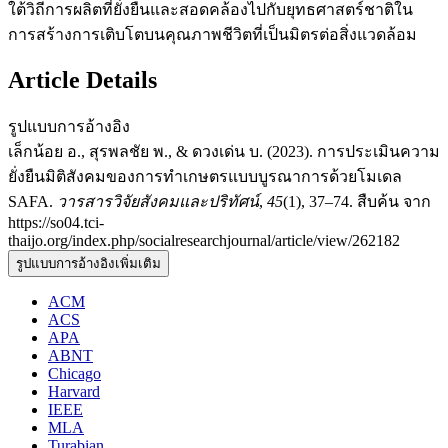
ใต้วิถีการผลิตที่ยั่งยืนและสอดคล้องไปกับยุทธศาสตร์ชาติใน
การสร้างการเติบโตบนคุณภาพชีวิตที่เป็นมิตรต่อสิ่งแวดล้อม
Article Details
รูปแบบการอ้างอิง
เล็กน้อย อ., สุรพลชัย พ., & ดวงเด่น บ. (2023). การประเมินความ
ยั่งยืนมิติสังคมของการทำเกษตรแบบบูรณาการด้วยโมเดล
SAFA.
วารสารวิจัยสังคมและปริทัศน์
,
45
(1), 37–74. สืบค้น จาก
https://so04.tci-
thaijo.org/index.php/socialresearchjournal/article/view/262182
รูปแบบการอ้างอิงเพิ่มเติม
ACM
ACS
APA
ABNT
Chicago
Harvard
IEEE
MLA
Turabian