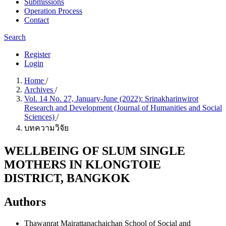
Submissions
Operation Process
Contact
Search
Register
Login
Home
/
Archives
/
Vol. 14 No. 27, January-June (2022): Srinakharinwirot
Research and Development (Journal of Humanities and Social
Sciences)
/
บทความวิจัย
WELLBEING OF SLUM SINGLE
MOTHERS IN KLONGTOIE
DISTRICT, BANGKOK
Authors
Thawanrat Mairattanachaichan
School of Social and