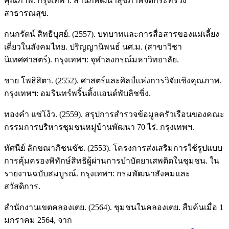
คุณภาพ. กรุงเทพฯ: สำนักพัฒนาสุขภาพจิตกระทรวง
สาธารณสุข.
กนกรัตน์ สิทธิบุศย์. (2557). บทบาทและการสื่อสารของแม่เลี้ยง
เดี่ยวในสังคมไทย. ปริญญานิพนธ์ นศ.ม. (สาขาวิชา
นิเทศศาสตร์). กรุงเทพฯ: จุฬาลงกรณ์มหาวิทยาลัย.
ชาย โพธิสิตา. (2552). ศาสตร์และศิลป์แห่งการวิจัยเชิงคุณภาพ.
กรุงเทพฯ: อมรินทร์พริ้นติ้งแอนด์พับลิชชิ่ง.
ทองคำ แซ่โง้ว. (2559). สรุปการสำรวจข้อมูลครัวเรือนของคณะ
กรรมการบริหารชุมชนหมู่บ้านพัฒนา 70 ไร่. กรุงเทพฯ.
ทัศนีย์ ลักขณาภิชนชัช. (2553). โครงการส่งเสริมการใช้รูปแบบ
การคุ้มครองพิทักษ์สิทธิผู้ผ่านการบำบัดยาเสพติดในชุมชน. ใน
รายงานฉบับสมบูรณ์. กรุงเทพฯ: กรมพัฒนาสังคมและ
สวัสดิการ.
สำนักงานเขตคลองเตย. (2564). ชุมชนในคลองเตย. สืบค้นเมื่อ 1
มกราคม 2564, จาก