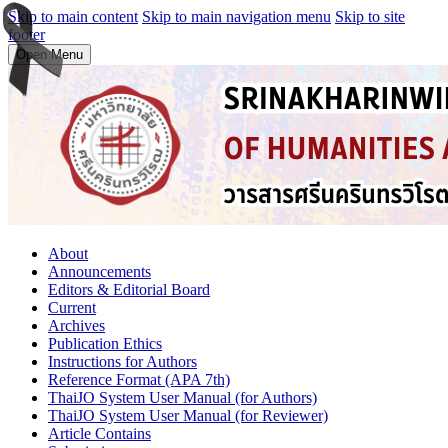
Skip to main content
Skip to main navigation menu
Skip to site
footer
Open Menu
About
Announcements
Editors & Editorial Board
Current
Archives
Publication Ethics
Instructions for Authors
Reference Format (APA 7th)
ThaiJO System User Manual (for Authors)
ThaiJO System User Manual (for Reviewer)
Article Contains