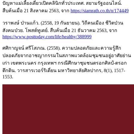
ปัญหาแม่เลี้ยงเดี่ยวเปิดคลินิกทั่วประเทศ. สยามรัฐออนไลน์.
สืบค้นเมื่อ 21 สิงหาคม 2563, จาก
https://siamrath.co.th/n/174449
วราพงษ์ ป่านแก้ว. (2558, 19 กันยายน). วิถีคนเมือง ชีวิตป่วน
สังคมป่วย. โพสต์ทูเดย์. สืบค้นเมื่อ 21 ธันวาคม 2563, จาก
https://www.posttoday.com/life/healthy/388999
ศศิกาญจน์ ศรีโสภณ. (2558). ความปลอดภัยและความรู้สึก
ปลอดภัยจากอาชญากรรมในสภาพแวดล้อมชุมชนอยู่อาศัยย่าน
เก่า เขตพระนคร กรุงเทพฯ กรณีศึกษาชุมชนตรอกศิลป์-ตรอก
ตึกดิน. วารสารเวอร์ริเดี่ยน มหาวิทยาลัยศิลปากร, 8(1), 1517-
1553.