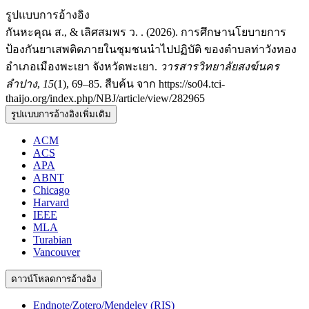
รูปแบบการอ้างอิง
กันหะคุณ ส., & เลิศสมพร ว. . (2026). การศึกษานโยบายการ
ป้องกันยาเสพติดภายในชุมชนนำไปปฏิบัติ ของตำบลท่าวังทอง
อำเภอเมืองพะเยา จังหวัดพะเยา.
วารสารวิทยาลัยสงฆ์นคร
ลำปาง
,
15
(1), 69–85. สืบค้น จาก https://so04.tci-
thaijo.org/index.php/NBJ/article/view/282965
รูปแบบการอ้างอิงเพิ่มเติม
ACM
ACS
APA
ABNT
Chicago
Harvard
IEEE
MLA
Turabian
Vancouver
ดาวน์โหลดการอ้างอิง
Endnote/Zotero/Mendeley (RIS)