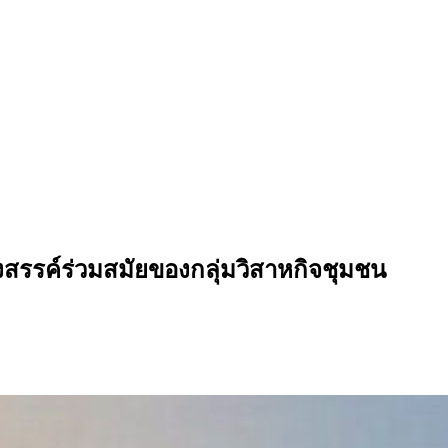
งสรรค์ร่วมสมัยของกลุ่มวิสาหกิจชุมชน