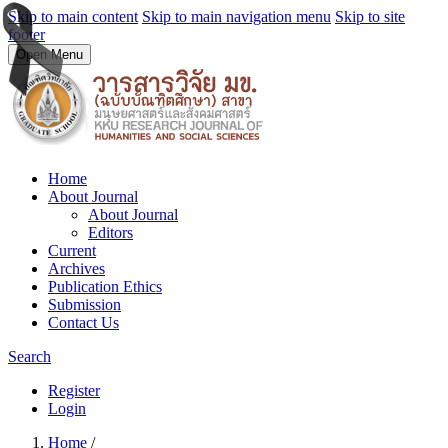
Skip to main content
Skip to main navigation menu
Skip to site
footer
Open Menu
Home
About Journal
About Journal
Editors
Current
Archives
Publication Ethics
Submission
Contact Us
Search
Register
Login
Home
/