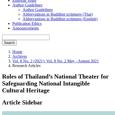
Editorial Team
Author Guidelines
Author Guidelines
Abbreviations in Buddhist scriptures (Thai)
Abbreviations in Buddhist scriptures (English)
Publication Ethics
Announcements
Search
Home
Archives
Vol. 8 No. 2 (2021): Vol. 8 No. 2 May - August 2021
Research Articles
Roles of Thailand’s National Theater for
Safeguarding National Intangible
Cultural Heritage
Article Sidebar