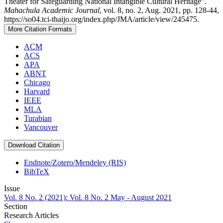
Theater for Safeguarding National Intangible Cultural Heritage”.
Mahachula Academic Journal
, vol. 8, no. 2, Aug. 2021, pp. 128-44,
https://so04.tci-thaijo.org/index.php/JMA/article/view/245475.
More Citation Formats
ACM
ACS
APA
ABNT
Chicago
Harvard
IEEE
MLA
Turabian
Vancouver
Download Citation
Endnote/Zotero/Mendeley (RIS)
BibTeX
Issue
Vol. 8 No. 2 (2021): Vol. 8 No. 2 May - August 2021
Section
Research Articles