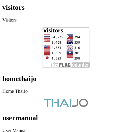
visitors
Visitors
homethaijo
Home ThaiJo
usermanual
User Manual