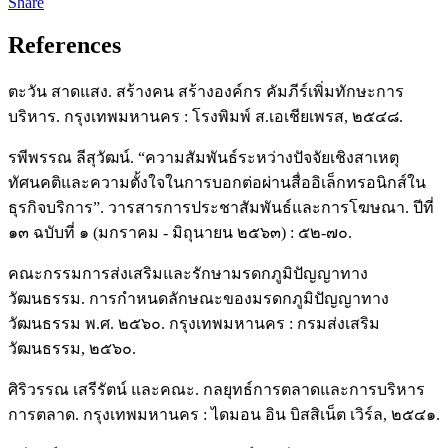
Share
References
ตะวัน สาดแสง. สร้างคน สร้างองค์กร คัมภีร์เพิ่มทักษะการ
บริหาร. กรุงเทพมหานคร : โรงพิมพ์ ส.เอเชียเพรส, ๒๕๔๘.
รพีพรรณ ลีสุวัฒน์. “ความสัมพันธ์ระหว่างปัจจัยเชิงสาเหตุ
ทัศนคติและความตั้งใจในการบอกต่อผ่านสื่ออิเล็กทรอนิกส์ใน
ธุรกิจบริการ”. วารสารการประชาสัมพันธ์และการโฆษณา. ปีที่
๑๓ ฉบับที่ ๑ (มกราคม - มิถุนายน ๒๕๖๓) : ๕๒-๗๐.
คณะกรรมการส่งเสริมและรักษามรดกภูมิปัญญาทาง
วัฒนธรรม. การกำหนดลักษณะของมรดกภูมิปัญญาทาง
วัฒนธรรม พ.ศ. ๒๕๖๐. กรุงเทพมหานคร : กรมส่งเสริม
วัฒนธรรม, ๒๕๖๐.
ศิริวรรณ เสรีรัตน์ และคณะ. กลยุทธ์การตลาดและการบริหาร
การตลาด. กรุงเทพมหานคร : ไดมอน อิน บิสสิเน็ต เวิร์ล, ๒๕๔๑.