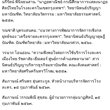
นรีรัตน์ พินิจธนสาน. “นาฏยพาณิชย์ กรณีศึกษาการแสดงนาฏย
ศิลป์ไทยในโรงละครในเขตกรุงเทพฯ”. วิทยานิพนธ์ปริญญา
มหาบัณฑิต. วิทยาลัยนวัตกรรม : มหาวิทยาลัยธรรมศาสตร์,
๒๕๕๓.
รณชาติ บุตรแสนคม. “แนวทางการพัฒนาการจัดการเชิงกล
ยุทธ์ของ "เครือข่ายละครกรุงเทพฯ”. วิทยานิพนธ์ปริญญาดุษฎี
บัณฑิต. บัณฑิตวิทยาลัย : มหาวิทยาลัยนเรศวร, ๒๕๖๐.
วรนาถ โอนอ่อน. “ความพึงพอใจต่อการใช้บริการโรงละคร
เมืองไทย รัชดาลัย เธียเตอร์ ศูนย์การค้าเอสพลานาด”. สาร
นิพนธ์ปริญญาบริหารธุรกิจมหาบัณฑิต. คณะสังคมศาสตร์ :
มหาวิทยาลัยศรีนครินทรวิโรฒ, ๒๕๕๑.
สัมภาษณ์ ศรินพร ฮุ่นตระกูล. หัวหน้างานบริหารจัดการโรง
ละคร, ๑๕ กุมภาพันธ์ ๒๕๖๓.
สัมภาษณ์ วรรณพิณี สุขสม. ผู้อำนวยการกลุ่มนาฏศิลป์, ๑๕
กุมภาพันธ์ ๒๕๖๓.