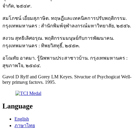
จํากัด, ๒๕๔๙.
สมโภชน์ เอี่ยมสุภาษิต. ทฤษฎีและเทคนิคการปรับพฤติกรรม.
กรุงเทพมหานคร : สำนักพิมพ์จุฬาลงกรณ์มหาวิทยาลัย, ๒๕๕๖.
สงวน สุทธิเลิศอรุณ. พฤติกรรมมนุษย์กับการพัฒนาคน.
กรุงเทพมหานคร : ทิพยวิสทุธิ์, ๒๕๕๓.
อโณทัย อาตมา. รู้นิพพานประสาชาวบ้าน. กรุงเทพมหานคร :
สุขภาพใจ, ๒๕๔๔.
Gavol D Ryff and Gorey LM Keyes. Stvuctue of Psychogicat Well-
bery primavg factovs. 1995.
Language
English
ภาษาไทย