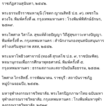
ราชภัฏสวนสุนันทา, ๒๕๔๒.
พระธรรมธีรราชมหามุนี (โชดก ญาณสิทธิ ป.ธ. ๙). เพชรใน
ดวงใจ. พิมพ์ครั้งที่ ๗. กรุงเทพมหานคร : โรงพิมพ์พิทักษ์อักษร,
๒๕๓๙.
พระไพศาล วิสาโล. สุขแท้ด้วยปัญญา วิถีสู่สุขภาวะทางปัญญา.
พิมพ์ครั้งที่ ๓. กรุงเทพมหานคร : สํานักงานกองทุนสนับสนุนการ
สร้างเสริมสุขภาพ สสส, ๒๕๕๒.
พระมหาโพธิวงศาจารย์ (ทองดี สุรเตโช ป.ธ. ๙, ราชบัณฑิต).
พจนานุกรมเพื่อการศึกษาพุทธศาสน์. พิมพ์ครั้งที่ ๕.
กรุงเทพมหานคร : ธรรมสภาและสถาบันบันลือธรรม, ๒๕๕๗.
ไพศาล ไกรสิทธิ์. การพัฒนาตน. ราชบุรี : สถาบันราชภัฏ
หมู่บ้านจอมบึง, ๒๕๕๒.
มหาจุฬาลงกรณราชวิทยาลัย. พระไตรปิฎกภาษาไทย ฉบับมหา
จุฬาลงกรณราชวิทยาลัย. กรุงเทพมหานคร : โรงพิมพ์มหาจุฬา
ลงกรณราชวิทยาลัย, ๒๕๓๙.