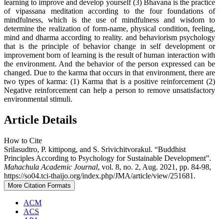
learning to improve and develop yourself (3) Bhavana is the practice
of vipassana meditation according to the four foundations of
mindfulness, which is the use of mindfulness and wisdom to
determine the realization of form-name, physical condition, feeling,
mind and dharma according to reality. and behaviorism psychology
that is the principle of behavior change in self development or
improvement born of learning is the result of human interaction with
the environment. And the behavior of the person expressed can be
changed. Due to the karma that occurs in that environment, there are
two types of karma: (1) Karma that is a positive reinforcement (2)
Negative reinforcement can help a person to remove unsatisfactory
environmental stimuli.
Article Details
How to Cite
Srilasudtro, P. kittipong, and S. Srivichitvorakul. “Buddhist
Principles According to Psychology for Sustainable Development”.
Mahachula Academic Journal
, vol. 8, no. 2, Aug. 2021, pp. 84-98,
https://so04.tci-thaijo.org/index.php/JMA/article/view/251681.
More Citation Formats
ACM
ACS