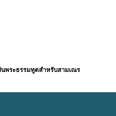
เป็นพระธรรมทูตสำหรับสามเณร