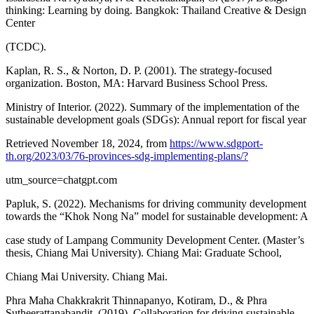
thinking: Learning by doing. Bangkok: Thailand Creative & Design
Center
(TCDC).
Kaplan, R. S., & Norton, D. P. (2001). The strategy-focused
organization. Boston, MA: Harvard Business School Press.
Ministry of Interior. (2022). Summary of the implementation of the
sustainable development goals (SDGs): Annual report for fiscal year
Retrieved November 18, 2024, from
https://www.sdgport-
th.org/2023/03/76-provinces-sdg-implementing-plans/?
utm_source=chatgpt.com
Papluk, S. (2022). Mechanisms for driving community development
towards the “Khok Nong Na” model for sustainable development: A
case study of Lampang Community Development Center. (Master’s
thesis, Chiang Mai University). Chiang Mai: Graduate School,
Chiang Mai University. Chiang Mai.
Phra Maha Chakkrakrit Thinnapanyo, Kotiram, D., & Phra
Sutheerattanabandit. (2019). Collaboration for driving sustainable