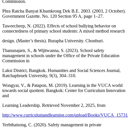
Commission.
Phra Ratcha Banyat Khumkrong Dek B.E. 2003. (2003, 2 October).
Government Gazette. No. 120 Section 95 A, page 1–27.
Taweecheep, N. (2022). Effects of school bullying behavior on
connectedness of primary school students: A mixed method research
design. (Master’s thesis). Burapha University. Chonburi.
Thanunajarn, S., & Wijitwanna, S. (2023). School safety
management in schools under the Office of the Private Education
Commission in
Laksi District, Bangkok. Humanities and Social Sciences Journal,
Ratchaphruek University, 9(3), 304–310.
Wongyai, V., & Patapon, M. (2019). Learning in the VUCA world
towards social quotient. Bangkok: Center for Curriculum Innovation
and
Learning Leadership. Retrieved November 2, 2025, from
http://www.curriculumandlearning.com/upload/Books/VUCA_15731
Yerbthaisong, C. (2020). Safety management in private