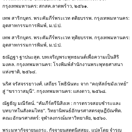
กรุงเทพมหานคร: สกสค.ลาดพร้าว, ๒๕๖๑.
เทพ สาริกบุตร. พระคัมภีร์พระเวท ตติยบรรพ. กรุงเทพมหานคร:
อุตสาหกรรมการพิมพ์, ม.ป.ป.
เทพ สาริกบุตร. พระคัมภีร์พระเวท ทุติยบรรพ. กรุงเทพมหานคร:
อุตสาหกรรมการพิมพ์, ม.ป.ป.
ธณัฏฐา ฐาปนะสุต. บทเจริญพระพุทธมนต์เพื่อความเป็นสิริ
มงคล. กรุงเทพมหานคร: โรงพิมพ์สำนักงานพระพุทธศาสนา
แห่งชาติ, ๒๕๖๔.
นริศ จรัสจรรยาวงศ์. เสถียร โพธินันทะ จาก “คฤหัสถ์ขมังเวทย์”
สู่ “ฆราวาสมุนี”. กรุงเทพมหานคร: แสงดาว, ๒๕๖๘.
ณัฐธัญ มณีรัตน์. “คัมภีร์ตรีนิสิงเห : การตรวจสอบชำระและ
บทบาทในสังคมไทย”. วิทยานิพนธ์อักษรศาสตรดุษฎีบัณฑิต.
คณะอักษรศาสตร์: จุฬาลงกรณ์มหาวิทยาลัย, ๒๕๖๐.
พระมหากัจจายนเถระ. กัจจายนสุตตนิสสยะ. แปลโดย จำรูญ