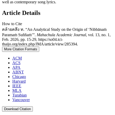
well as contemporary song lyrics.
Article Details
How to Cite
คล้ายคลึง ท. “An Analytical Study on the Origin of ‘Nibbānaṁ
Paramaṁ Suññaṁ’”.
Mahachula Academic Journal
, vol. 13, no. 1,
Feb. 2026, pp. 15-29, https://so04.tci-
thaijo.org/index.php/JMA/article/view/285394.
More Citation Formats
ACM
ACS
APA
ABNT
Chicago
Harvard
IEEE
MLA
Turabian
Vancouver
Download Citation