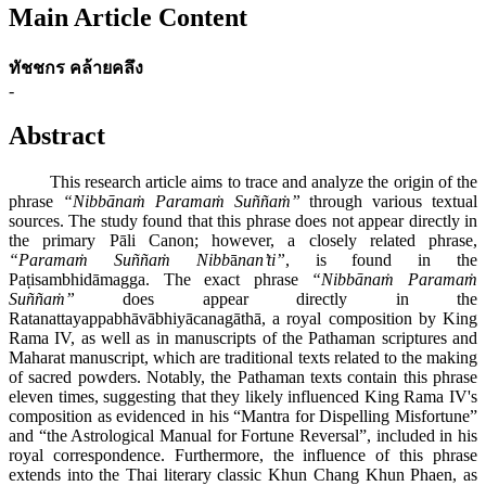
Main Article Content
ทัชชกร คล้ายคลึง
-
Abstract
This research article aims to trace and analyze the origin of the
phrase
“Nibb
ānaṁ Paramaṁ Suññaṁ”
through various textual
sources. The study found that this phrase does not appear directly in
the primary Pāli Canon; however, a closely related phrase,
“Parama
ṁ Suññaṁ Nibb
ā
nan’ti”
, is found in the
Paṭisambhidāmagga. The exact phrase
“Nibb
ānaṁ Paramaṁ
Suññaṁ”
does appear directly in the
Ratanattayappabhāvābhiyācanagāthā, a royal composition by King
Rama IV, as well as in manuscripts of the Pathaman scriptures and
Maharat manuscript, which are traditional texts related to the making
of sacred powders. Notably, the Pathaman texts contain this phrase
eleven times, suggesting that they likely influenced King Rama IV's
composition as evidenced in his “Mantra for Dispelling Misfortune”
and “the Astrological Manual for Fortune Reversal”, included in his
royal correspondence. Furthermore, the influence of this phrase
extends into the Thai literary classic Khun Chang Khun Phaen, as