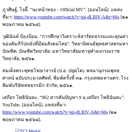
ภูวศิษฐ์, โจอี้. “นะหน้าทอง – Official MV”. [ออนไลน์]. แหล่ง
ที่มา:
https://www.youtube.com/watch?v=iqj-dLRlV-A&t=66s
[๒๑
พฤษภาคม ๒๕๖๘].
วุฒินันท์ ป้องป้อม. “การศึกษาวิเคราะห์สารัตถธรรมและคุณค่า
ของคัมภีร์ปถมังที่มีต่อสังคมไทย”. วิทยานิพนธ์พุทธศาสตรมหา
บัณฑิต. บัณฑิตวิทยาลัย: มหาวิทยาลัยมหาจุฬาลงกรณราช
วิทยาลัย, ๒๕๖๑.
สมเด็จพระพุทธโฆษาจารย์ (ป.อ. ปยุตฺโต). พจนานุกรมพุทธ
ศาสน์ ฉบับประมวลศัพท์. พิมพ์ครั้งที่ ๓๑. กรุงเทพมหานคร: โรง
พิมพ์บริษัทสหธรรมิก จำกัด, ๒๕๖๑.
เสถียร โพธินันทะ. “062 สารพันปัญหา 9 อ.เสถียร โพธินันทะ”.
YouTube. [ออนไลน์]. แหล่งที่มา:
https://www.youtube.com/watch?v=iqj-dLRlV-A&t=66s
[๒๑
พฤษภาคม ๒๕๖๘].