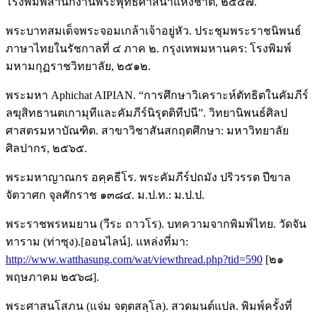
โรงพิมพ์สำนักงานพระพุทธศาสนาแห่งชาติ, ๒๕๔๗.
พระบาทสมเด็จพระจอมเกล้าเจ้าอยู่หัว. ประชุมพระราชนิพนธ์
ภาษาไทยในรัชกาลที่ ๔ ภาค ๒. กรุงเทพมหานคร: โรงพิมพ์
มหามกุฏราชวิทยาลัย, ๒๕๑๒.
พระมหา Aphichat AIPIAN. “การศึกษาวิเคราะห์ตัทธิตในคัมภีร์
ลฆุสิทธานตเกามุทีและคัมภีร์นิรุตติทีปนี”. วิทยานิพนธ์ศิลป
ศาสตรมหาบัณฑิต. สาขาวิชาสันสกฤตศึกษา: มหาวิทยาลัย
ศิลปากร, ๒๕๖๕.
พระมหาญาณกร อคฺคธีโร. พระคัมภีร์ปถมัง ปริวรรต ปีขาล
จัตวาศก จุลศักราช ๑๓๘๔. ม.ป.ท.: ม.ป.ป.
พระราชพรหมยาน (วีระ ถาวโร). บทความจากพิมพ์ไทย. วัดจัน
ทาราม (ท่าซุง).[ออนไลน์]. แหล่งที่มา:
http://www.watthasung.com/wat/viewthread.php?tid=590
[๒๑
พฤษภาคม ๒๕๖๘].
พระศาสนโสภน (แจ่ม จตฺตสลฺโล). สวดมนต์แปล. พิมพ์ครั้งที่