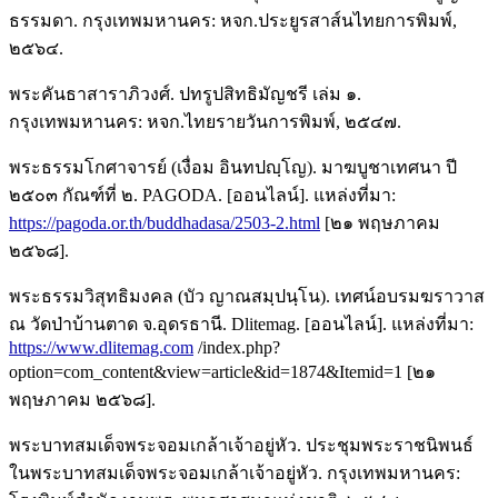
ธรรมดา. กรุงเทพมหานคร: หจก.ประยูรสาส์นไทยการพิมพ์,
๒๕๖๔.
พระคันธาสาราภิวงศ์. ปทรูปสิทธิมัญชรี เล่ม ๑.
กรุงเทพมหานคร: หจก.ไทยรายวันการพิมพ์, ๒๕๔๗.
พระธรรมโกศาจารย์ (เงื่อม อินทปญฺโญ). มาฆบูชาเทศนา ปี
๒๕๐๓ กัณฑ์ที่ ๒. PAGODA. [ออนไลน์]. แหล่งที่มา:
https://pagoda.or.th/buddhadasa/2503-2.html
[๒๑ พฤษภาคม
๒๕๖๘].
พระธรรมวิสุทธิมงคล (บัว ญาณสมฺปนฺโน). เทศน์อบรมฆราวาส
ณ วัดป่าบ้านตาด จ.อุดรธานี. Dlitemag. [ออนไลน์]. แหล่งที่มา:
https://www.dlitemag.com
/index.php?
option=com_content&view=article&id=1874&Itemid=1 [๒๑
พฤษภาคม ๒๕๖๘].
พระบาทสมเด็จพระจอมเกล้าเจ้าอยู่หัว. ประชุมพระราชนิพนธ์
ในพระบาทสมเด็จพระจอมเกล้าเจ้าอยู่หัว. กรุงเทพมหานคร: