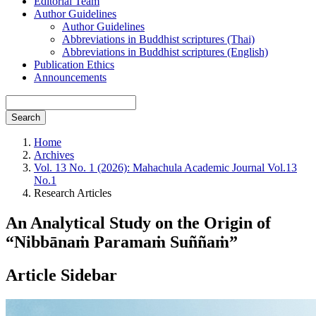
Editorial Team
Author Guidelines
Author Guidelines
Abbreviations in Buddhist scriptures (Thai)
Abbreviations in Buddhist scriptures (English)
Publication Ethics
Announcements
Search
Home
Archives
Vol. 13 No. 1 (2026): Mahachula Academic Journal Vol.13
No.1
Research Articles
An Analytical Study on the Origin of
“Nibbānaṁ Paramaṁ Suññaṁ”
Article Sidebar