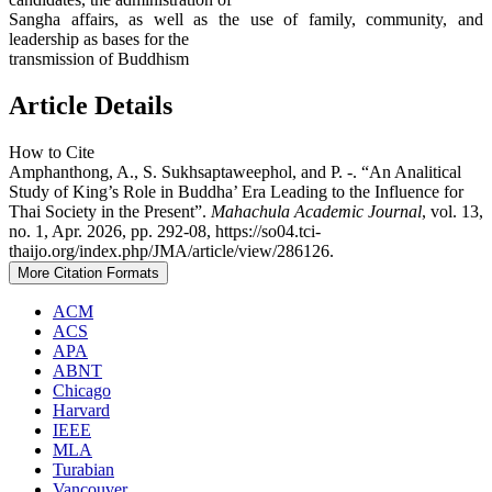
Sangha affairs, as well as the use of family, community, and
leadership as bases for the
transmission of Buddhism
Article Details
How to Cite
Amphanthong, A., S. Sukhsaptaweephol, and P. -. “An Analitical
Study of King’s Role in Buddha’ Era Leading to the Influence for
Thai Society in the Present”.
Mahachula Academic Journal
, vol. 13,
no. 1, Apr. 2026, pp. 292-08, https://so04.tci-
thaijo.org/index.php/JMA/article/view/286126.
More Citation Formats
ACM
ACS
APA
ABNT
Chicago
Harvard
IEEE
MLA
Turabian
Vancouver