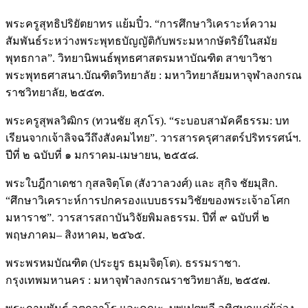
พระครูสุทธิปริยัตยาทร แย้มปิ๋ว. “การศึกษาวิเคราะห์ความ
สัมพันธ์ระหว่างพระพุทธบัญญัติกับพระมหากษัตริย์ในสมัย
พุทธกาล”. วิทยานิพนธ์พุทธศาสตรมหาบัณฑิต สาขาวิชา
พระพุทธศาสนา.บัณฑิตวิทยาลัย : มหาวิทยาลัยมหาจุฬาลงกรณ
ราชวิทยาลัย, ๒๕๕๓.
พระครูสุพลวิฒิกร (ทวนชัย สุภโร). “ระบอบสามัคคีธรรม: บท
เรียนจากเจ้าลิจฉวีถึงสังคมไทย”. วารสารครุศาสตร์ปริทรรศน์ฯ.
ปีที่ ๒ ฉบับที่ ๑ มกราคม-เมษายน, ๒๕๕๘.
พระใบฎีกาเดชา กุสลจิตฺโต (สังวาลวงศ์) และ สุกิจ ชัยมุสิก.
“ศึกษาวิเคราะห์การปกครองแบบธรรมวิชัยของพระเจ้าอโศก
มหาราช”. วารสารสถาบันวิจัยพิมลธรรม. ปีที่ ๙ ฉบับที่ ๒
พฤษภาคม– สิงหาคม, ๒๕๖๕.
พระพรหมบัณฑิต (ประยูร ธมฺมจิตฺโต). ธรรมราชา.
กรุงเทพมหานคร : มหาจุฬาลงกรณราชวิทยาลัย, ๒๕๕๗.