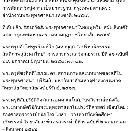
กองพุทธศาสนสถาน สำนักงานพระพุทธศาสนาแห่งชาติ. คู่มือ
การพัฒนาวัดสู่ความเป็นมาตรฐาน. กรุงเทพมหานคร :
สำนักงานพระพุทธศาสนาแห่งชาติ, ๒๕๕๔.
ที.ดับบลิว. ริส เดวิดส์. พระพุทธศาสนาในชมพูทวีป. สมัย สิงหศิริ
แปล. กรุงเทพมหานคร : มหามกุฏราชวิทยาลัย, ๒๕๑๕.
พระครูปลัดไพฑูรย์ เมธิโก (มหาบุญ). “อปริหานิยธรรม:
สันติภาพสู่สังคมไทย”. วารสารกระแสวัฒนธรรม. ปีที่ ๑๖ ฉบับที่
๒๙. มกราคม-มิถุนายน, ๒๕๕๘: ๗๓-๘๒.
พระครูพัชรกิตติโสภณ. ดร. สถานภาพและบทบาทของสตีใน
พระพุทธศาสนา. บุรีรัมย์ : มหาวิทยาลัยมหาจุฬาลงกรณราช
วิทยาลัย วิทยาลัยสงฆ์บุรีรัมย์, ๒๕๖๘.
พระครูพิสัยปริยัติกิจ (แก่น อคฺควณฺโณ). “บทวิจารณ์หนังสือ
พระมหากษัตริย์กับพระพุทธศาสนาในประวัติศาสตร์ เขียนโดย :
รองศาสตราจารย์ดนัย ไชยโยธา”. วารสารบัณฑิตศึกษา
ปริทรรศน์ วิทยาลัยสงฆ์นครสวรรค์. ปีที่ ๗ ฉบับที่ ๒ พฤษภาคม
– สิงหาคม ๒๕๖๒.