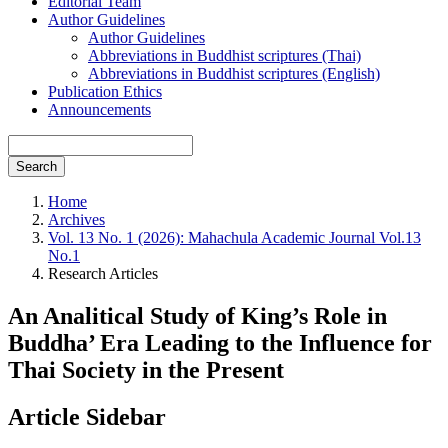
Editorial Team
Author Guidelines
Author Guidelines
Abbreviations in Buddhist scriptures (Thai)
Abbreviations in Buddhist scriptures (English)
Publication Ethics
Announcements
Search
Home
Archives
Vol. 13 No. 1 (2026): Mahachula Academic Journal Vol.13
No.1
Research Articles
An Analitical Study of King’s Role in
Buddha’ Era Leading to the Influence for
Thai Society in the Present
Article Sidebar