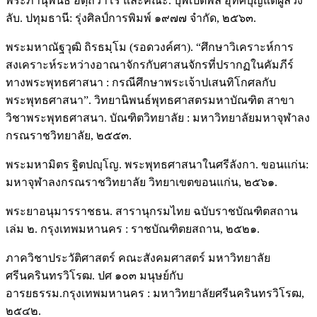
พระภานุพันธ์ อตฺถวาโร และคณะ. บุพเปตพลี อุทิศบุญแด่ผู้ล่วง
ลับ. ปทุมธานี: รุ่งศิลป์การพิมพ์ ๑๙๗๗ จำกัด, ๒๕๖๓.
พระมหาณัฐวุฒิ ถิรธมฺโม (รอดวงค์ศา). “ศึกษาวิเคราะห์การ
สงเคราะห์ระหว่างอาณาจักรกับศาสนจักรที่ปรากฏในคัมภีร์
ทางพระพุทธศาสนา : กรณีศึกษาพระเจ้าปเสนทิโกศลกับ
พระพุทธศาสนา”. วิทยานิพนธ์พุทธศาสตรมหาบัณฑิต สาขา
วิชาพระพุทธศาสนา. บัณฑิตวิทยาลัย : มหาวิทยาลัยมหาจุฬาลง
กรณราชวิทยาลัย, ๒๕๕๓.
พระมหามิตร ฐิตปญฺโญ. พระพุทธศาสนาในศรีลังกา. ขอนแก่น:
มหาจุฬาลงกรณราชวิทยาลัย วิทยาเขตขอนแก่น, ๒๕๖๑.
พระยาอนุมารราชธน. สารานุกรมไทย ฉบับราชบัณฑิตสถาน
เล่ม ๒. กรุงเทพมหานคร : ราชบัณฑิตยสถาน, ๒๕๒๑.
ภาควิชาประวัติศาสตร์ คณะสังคมศาสตร์ มหาวิทยาลัย
ศรีนครินทรวิโรฒ. ปศ ๑๐๓ มนุษย์กับ
อารยธรรม.กรุงเทพมหานคร : มหาวิทยาลัยศรีนครินทรวิโรฒ,
๒๕๔๒.