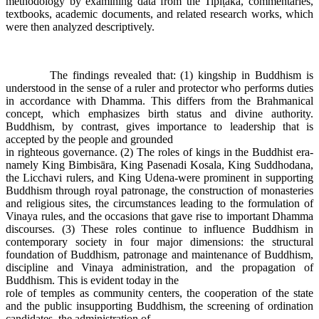
methodology by examining data from the Tipiṭaka, commentaries,
textbooks, academic documents, and related research works, which
were then analyzed descriptively.
The findings revealed that: (1) kingship in Buddhism is
understood in the sense of a ruler and protector who performs duties
in accordance with Dhamma. This differs from the Brahmanical
concept, which emphasizes birth status and divine authority.
Buddhism, by contrast, gives importance to leadership that is
accepted by the people and grounded
in righteous governance. (2) The roles of kings in the Buddhist era-
namely King Bimbisāra, King Pasenadi Kosala, King Suddhodana,
the Licchavi rulers, and King Udena-were prominent in supporting
Buddhism through royal patronage, the construction of monasteries
and religious sites, the circumstances leading to the formulation of
Vinaya rules, and the occasions that gave rise to important Dhamma
discourses. (3) These roles continue to influence Buddhism in
contemporary society in four major dimensions: the structural
foundation of Buddhism, patronage and maintenance of Buddhism,
discipline and Vinaya administration, and the propagation of
Buddhism. This is evident today in the
role of temples as community centers, the cooperation of the state
and the public insupporting Buddhism, the screening of ordination
candidates, the administration of