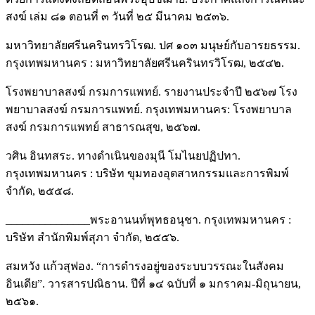
สงฆ์ เล่ม ๘๑ ตอนที่ ๓ วันที่ ๒๕ มีนาคม ๒๕๓๖.
มหาวิทยาลัยศรีนครินทรวิโรฒ. ปศ ๑๐๓ มนุษย์กับอารยธรรม.
กรุงเทพมหานคร : มหาวิทยาลัยศรีนครินทรวิโรฒ, ๒๕๔๒.
โรงพยาบาลสงฆ์ กรมการแพทย์. รายงานประจำปี ๒๕๖๗ โรง
พยาบาลสงฆ์ กรมการแพทย์. กรุงเทพมหานคร: โรงพยาบาล
สงฆ์ กรมการแพทย์ สาธารณสุข, ๒๕๖๗.
วศิน อินทสระ. ทางดำเนินของมุนี โมไนยปฏิปทา.
กรุงเทพมหานคร : บริษัท ขุมทองอุตสาหกรรมและการพิมพ์
จำกัด, ๒๕๕๘.
_______________พระอานนท์พุทธอนุชา. กรุงเทพมหานคร :
บริษัท สำนักพิมพ์สุภา จำกัด, ๒๕๕๖.
สมหวัง แก้วสุฟอง. “การดำรงอยู่ของระบบวรรณะในสังคม
อินเดีย”. วารสารปณิธาน. ปีที่ ๑๔ ฉบับที่ ๑ มกราคม-มิถุนายน,
๒๕๖๑.