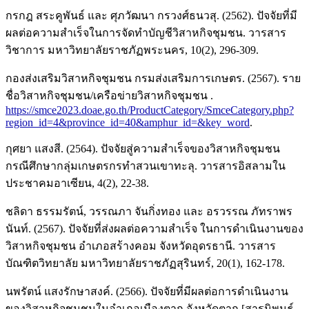
กรกฎ สระคูพันธ์ และ ศุภวัฒนา กรวงศ์ธนวสุ. (2562). ปัจจัยที่มี
ผลต่อความสำเร็จในการจัดทำบัญชีวิสาหกิจชุมชน. วารสาร
วิชาการ มหาวิทยาลัยราชภัฏพระนคร, 10(2), 296-309.
กองส่งเสริมวิสาหกิจชุมชน กรมส่งเสริมการเกษตร. (2567). ราย
ชื่อวิสาหกิจชุมชน/เครือข่ายวิสาหกิจชุมชน .
https://smce2023.doae.go.th/ProductCategory/SmceCategory.php?
region_id=4&province_id=40&amphur_id=&key_word
.
กุศยา แสงสี. (2564). ปัจจัยสู่ความสำเร็จของวิสาหกิจชุมชน
กรณีศึกษากลุ่มเกษตรกรทำสวนเขาทะลุ. วารสารอิสลามใน
ประชาคมอาเซียน, 4(2), 22-38.
ชลิดา ธรรมรัตน์, วรรณภา จันกิ่งทอง และ อรวรรณ ภัทราพร
นันท์. (2567). ปัจจัยที่ส่งผลต่อความสำเร็จ ในการดำเนินงานของ
วิสาหกิจชุมชน อำเภอสร้างคอม จังหวัดอุดรธานี. วารสาร
บัณฑิตวิทยาลัย มหาวิทยาลัยราชภัฏสุรินทร์, 20(1), 162-178.
นพรัตน์ แสงรักษาสงค์. (2566). ปัจจัยที่มีผลต่อการดำเนินงาน
ของวิสาหกิจชุมชนในอำเภอเมืองตาก จังหวัดตาก [สารนิพนธ์