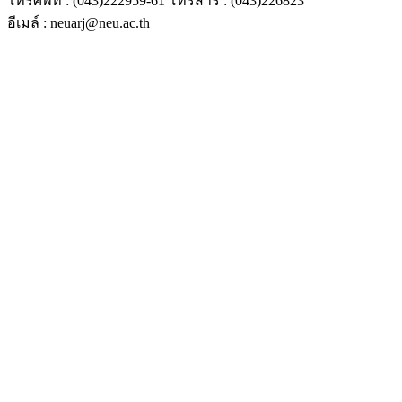
โทรศัพท์ : (043)222959-61 โทรสาร : (043)226823
อีเมล์ : neuarj@neu.ac.th