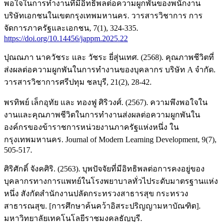
พอใจในการทำงานที่มีอิทธิพลต่อความผูกพันของพนักงาน
บริษัทเอกชนในเขตกรุงเทพมหานคร. วารสารวิชาการ การ
จัดการภาครัฐและเอกชน, 7(1), 324-335.
https://doi.org/10.14456/jappm.2025.22
ปุณณภา นาควัชระ และ วัชระ ยี่สุ่นเทศ. (2568). คุณภาพชีวิตที่
ส่งผลต่อความผูกพันในการทำงานของบุคลากร บริษัท A จำกัด.
วารสารวิชาการศรีปทุม ชลบุรี, 21(2), 28-42.
พรทิพย์ เล็กอุทัย และ ทองฟู ศิริวงศ์. (2567). ความพึงพอใจใน
งานและคุณภาพชีวิตในการทำงานส่งผลต่อความผูกพันใน
องค์กรของข้าราชการหน่วยงานภาครัฐแห่งหนึ่ง ใน
กรุงเทพมหานคร. Journal of Modern Learning Development, 9(7),
505-517.
ศิริศักดิ์ จังคศิริ. (2563). บุพปัจจัยที่มีอิทธิพลต่อการคงอยู่ของ
บุคลากรทางการแพทย์ในโรงพยาบาลทั่วไประดับมาตรฐานแห่ง
หนึ่ง สังกัดสำนักงานปลัดกระทรวงสาธารสุข กระทรวง
สาธารณสุข. [การศึกษาค้นคว้าอิสระปริญญามหาบัณฑิต].
มหาวิทยาลัยเทคโนโลยีราชมงคลธัญบุรี.