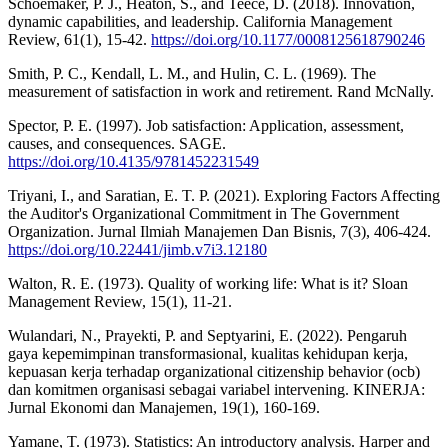
Schoemaker, P. J., Heaton, S., and Teece, D. (2018). Innovation,
dynamic capabilities, and leadership. California Management
Review, 61(1), 15-42.
https://doi.org/10.1177/0008125618790246
Smith, P. C., Kendall, L. M., and Hulin, C. L. (1969). The
measurement of satisfaction in work and retirement. Rand McNally.
Spector, P. E. (1997). Job satisfaction: Application, assessment,
causes, and consequences. SAGE.
https://doi.org/10.4135/9781452231549
Triyani, I., and Saratian, E. T. P. (2021). Exploring Factors Affecting
the Auditor's Organizational Commitment in The Government
Organization. Jurnal Ilmiah Manajemen Dan Bisnis, 7(3), 406-424.
https://doi.org/10.22441/jimb.v7i3.12180
Walton, R. E. (1973). Quality of working life: What is it? Sloan
Management Review, 15(1), 11-21.
Wulandari, N., Prayekti, P. and Septyarini, E. (2022). Pengaruh
gaya kepemimpinan transformasional, kualitas kehidupan kerja,
kepuasan kerja terhadap organizational citizenship behavior (ocb)
dan komitmen organisasi sebagai variabel intervening. KINERJA:
Jurnal Ekonomi dan Manajemen, 19(1), 160-169.
Yamane, T. (1973). Statistics: An introductory analysis. Harper and