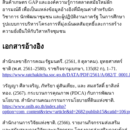
สินค้าเกษตร GAP และองค์ความรู้การตลาดสมัยใหม่ผัก
อารมณ์ดี เพื่อเป็นแหล่งข้อมูลอ้างอิงที่มีคุณค่าสำหรับนัก
วิชาการ นักพัฒนาชุมชน และผู้ปฏิบัติงานภาครัฐ ในการศึกษา
รูปแบบการบริหารโครงการที่มุ่งเน้นผลสัมฤทธิ์และการสร้าง
ความยั่งยืนให้กับวิสาหกิจชุมชน
เอกสารอ้างอิง
สำนักเลขาธิการคณะรัฐมนตรี. (2561, 8 ตุลาคม). ยุทธศาสตร์
ชาติ (พ.ศ. 2561–2580). ราชกิจจานุเบกษา, 135(82 ก), 1–71.
https://www.ratchakitcha.soc.go.th/DATA/PDF/2561/A/082/T_0001
วรัญญา ศีลาเจริญ, ภัทริยา ดู่สันเทียะ, และ สมสวัสดิ์ ยาสิงห์
ทอง. (2567). กระบวนการคุณภาพ (PDCA) กับการพัฒนา
นโยบาย. สำนักงานคณะกรรมการนโยบายที่ดินแห่งชาติ.
https://www.onlb.go.th/index.php?
option=com_content&view=article&id=2682:publish15&catid=106:p
สำนักงานการวิจัยแห่งชาติ. (2566). รายงานกิจกรรมส่งเสริม
และสนับสนุนการวิจัยและนวัตกรรม โครงการส่งเสริมการเข้าสู่