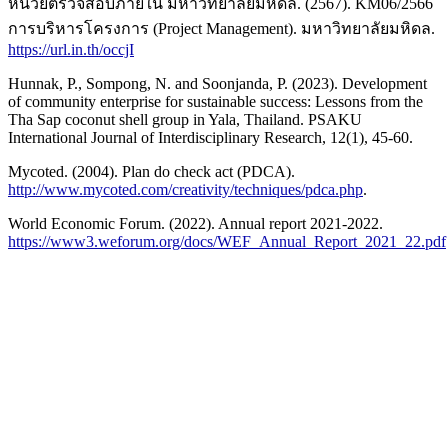
หน่วยตรวจสอบภายใน มหาวิทยาลัยมหิดล. (2567). KM06/2566
การบริหารโครงการ (Project Management). มหาวิทยาลัยมหิดล.
https://url.in.th/occjI
Hunnak, P., Sompong, N. and Soonjanda, P. (2023). Development
of community enterprise for sustainable success: Lessons from the
Tha Sap coconut shell group in Yala, Thailand. PSAKU
International Journal of Interdisciplinary Research, 12(1), 45-60.
Mycoted. (2004). Plan do check act (PDCA).
http://www.mycoted.com/creativity/techniques/pdca.php
.
World Economic Forum. (2022). Annual report 2021-2022.
https://www3.weforum.org/docs/WEF_Annual_Report_2021_22.pdf