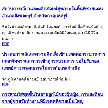
สถานการณ์ยาและผลิตภัณฑ์สุขภาพในพื้นที่ชายแดน
อำเภอสังขละบุรี จังหวัดกาญจนบุรี
ชินวัจน์ แสงอังศุมาลี, สันติ โฉมยงค์, ผการัตน์ ตั้งเขื่อนขันธ์, สุ
ญาณี พงษ์ธนานิกร, กมลวรรณ ตันติพิวัฒนสกุล, ปณิธิ วิจิน
ธนสาร
PDF
ประสบการณ์และความคิดเห็นข้ามเพศต่อกระบวนการ
เกณฑ์ทหารและการเข้าสู่กระบวนการ ขอใบรับรอง
แพทย์ภาวะเพศสภาพไม่ตรงกับเพศกำเนิด
รณภูมิ สามัคคีคารมย์, อสมาภรณ์ ทิมฉิม
PDF
การสวมใส่ชุดชั้นในลายลูกไม้ของผู้หญิง: ภาพสะท้อน
จากผู้ชายวัยทำงานที่มีเจตคติชายเป็นใหญ่