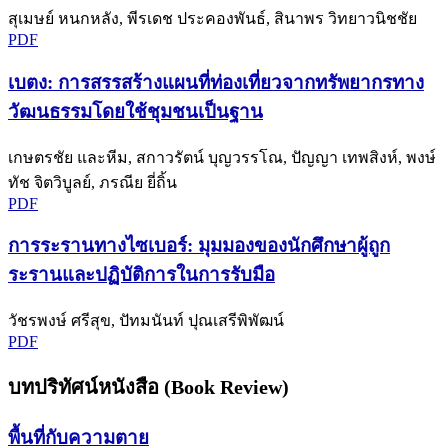
สุเมษย์ หนกหลัง, พีรเดช ประคองพันธ์, สินาพร วิทยาวนิชชัย
PDF
เบตง: การสรรสร้างแผนที่ท่องเที่ยวจากทรัพยากรทาง
วัฒนธรรมโดยใช้ชุมชนเป็นฐาน
เกษตรชัย และหีม, สกาวรัตน์ บุญวรรโณ, ปัญญา เทพสิงห์, พงษ์
ทัช จิตวิบูลย์, ภรณีย ยี่ถิ้น
PDF
การระรานทางไซเบอร์: มุมมองของนักศึกษาผู้ถูก
ระรานและปฏิบัติการในการรับมือ
วัชรพงษ์ ศรีสุข, ปัทมนันท์ ปุณเสรีพิพัฒน์
PDF
บทปริทัศน์หนังสือ (Book Review)
พื้นที่กับความตาย