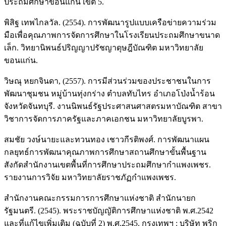
ประถมศึกษาขอนแก่น เขต 5.
พิสิฐ เทพไกลวัล. (2554). การพัฒนารูปแบบเครือข่ายความร่วม
มือเพื่อคุณภาพการจัดการศึกษาในโรงเรียนประถมศึกษาขนาด
เล็ก. วิทยานิพนธ์ปริญญาปรัชญาดุษฎีบัณฑิต มหาวิทยาลัย
ขอนแก่น.
วิษณุ หยกจินดา, (2557). การมีส่วนร่วมของประชาชนในการ
พัฒนาชุมชน หมู่บ้านทุ่งกร่าง ตำบลทับไทร อำเภอโป่งน้ำร้อน
จังหวัดจันทบุรี. งานนิพนธ์รัฐประศาสนศาสตรมหาบัณฑิต สาขา
วิชาการจัดการภาครัฐและภาคเอกชน มหาวิทยาลัยบูรพา.
สมชัย วงษ์นายะและทวนทอง เชาวกีรติพงศ์. การพัฒนาแผน
กลยุทธ์การพัฒนาคุณภาพการศึกษาสถานศึกษาขั้นพื้นฐาน
สังกัดสำนักงานเขตพื้นที่การศึกษาประถมศึกษากำแพงเพชร.
รายงานการวิจัย มหาวิทยาลัยราชภัฏกำแพงเพชร.
สำนักงานคณะกรรมการการศึกษาแห่งชาติ สำนักนายก
รัฐมนตรี. (2545). พระราชบัญญัติการศึกษาแห่งชาติ พ.ศ.2542
และที่แก้ไขเพิ่มเติม (ฉบับที่ 2) พ.ศ.2545. กรุงเทพฯ : บริษัท พริก