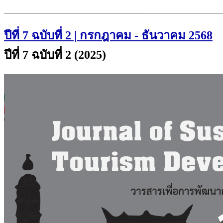
ปีที่ 7 ฉบับที่ 2 | กรกฎาคม - ธันวาคม 2568
ปีที่ 7 ฉบับที่ 2 (2025)