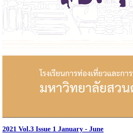
2021 Vol.3 Issue 1 January - June