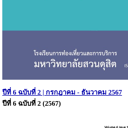
ปีที่ 6 ฉบับที่ 2 | กรกฎาคม - ธันวาคม 2567
ปีที่ 6 ฉบับที่ 2 (2567)