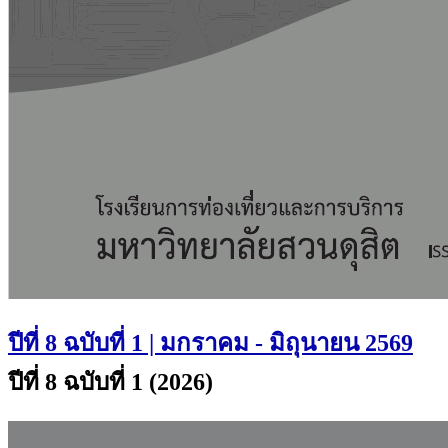
ปีที่ 8 ฉบับที่ 1 | มกราคม - มิถุนายน 2569
ปีที่ 8 ฉบับที่ 1 (2026)