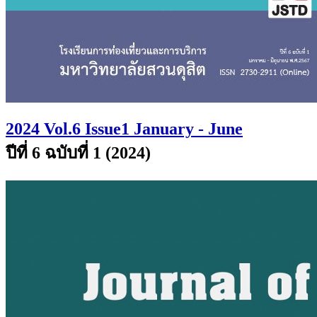
2024 Vol.6 Issue1 January - June
ปีที่ 6 ฉบับที่ 1 (2024)