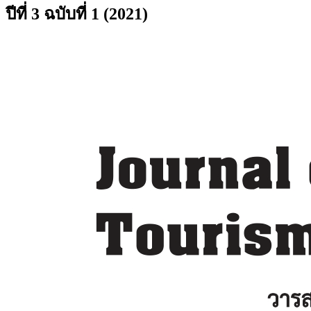
ปีที่ 3 ฉบับที่ 1 (2021)