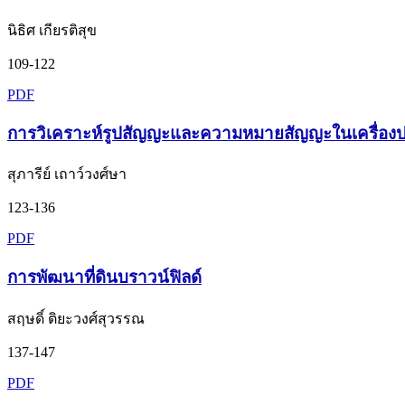
นิธิศ เกียรติสุข
109-122
PDF
การวิเคราะห์รูปสัญญะและความหมายสัญญะในเครื่องปร
สุภารีย์ เถาว์วงศ์ษา
123-136
PDF
การพัฒนาที่ดินบราวน์ฟิลด์
สฤษดิ์ ติยะวงศ์สุวรรณ
137-147
PDF