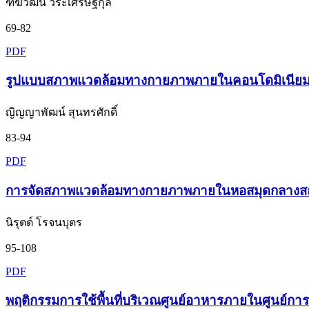
ฑีฆวัฒน์ วีระเศรษฐกุล
69-82
PDF
รูปแบบสภาพแวดล้อมทางกายภาพภายในคอนโดมิเนียมระ
ญิญญาพัฒน์ สุนทรศักดิ์
83-94
PDF
การจัดสภาพแวดล้อมทางกายภาพภายในหอสมุดกลางสถาบั
นิรุตต์ โรจนบุตร
95-108
PDF
พฤติกรรมการใช้พื้นที่บริเวณศูนย์อาหารภายในศูนย์กา