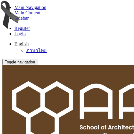
Main Navigation
Main Content
Sidebar
Register
Login
English
ภาษาไทย
Toggle navigation