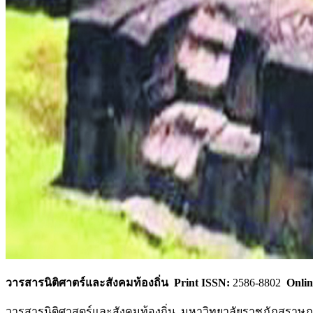
วารสารนิติศาตร์และสังคมท้องถิ่น Print ISSN:
2586-8802
Onlin
วารสารนิติศาสตร์และสังคมท้องถิ่น มหาวิทยาลัยราชภัฎสุราษฎ