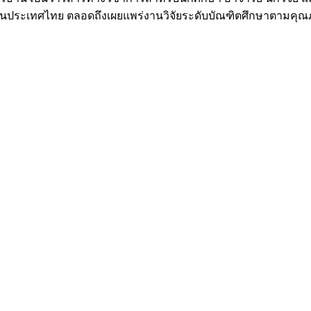
มทั้งในประเทศไทย ตลอดถึงเผยแพร่งานวิจัยระดับบัณฑิตศึกษาตามค