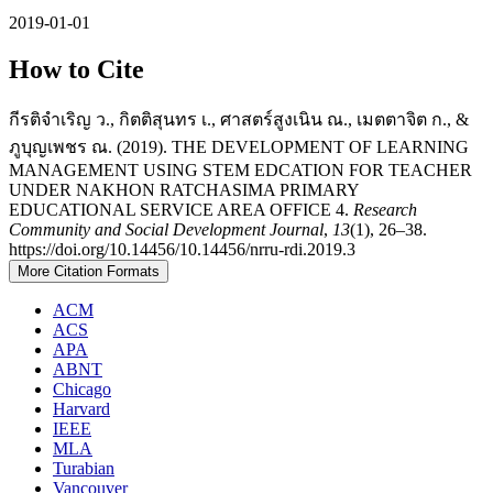
2019-01-01
How to Cite
กีรติจำเริญ ว., กิตติสุนทร เ., ศาสตร์สูงเนิน ณ., เมตตาจิต ก., &
ภูบุญเพชร ณ. (2019). THE DEVELOPMENT OF LEARNING
MANAGEMENT USING STEM EDCATION FOR TEACHER
UNDER NAKHON RATCHASIMA PRIMARY
EDUCATIONAL SERVICE AREA OFFICE 4.
Research
Community and Social Development Journal
,
13
(1), 26–38.
https://doi.org/10.14456/10.14456/nrru-rdi.2019.3
More Citation Formats
ACM
ACS
APA
ABNT
Chicago
Harvard
IEEE
MLA
Turabian
Vancouver