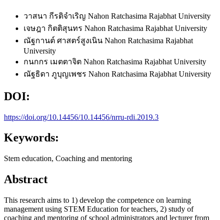
วาสนา กีรติจำเริญ
Nahon Ratchasima Rajabhat University
เจษฎา กิตติสุนทร
Nahon Ratchasima Rajabhat University
ณัฐกานต์ ศาสตร์สูงเนิน
Nahon Ratchasima Rajabhat
University
กนกกร เมตตาจิต
Nahon Ratchasima Rajabhat University
ณัฐธิดา ภูบุญเพชร
Nahon Ratchasima Rajabhat University
DOI:
https://doi.org/10.14456/10.14456/nrru-rdi.2019.3
Keywords:
Stem education, Coaching and mentoring
Abstract
This research aims to 1) develop the competence on learning
management using STEM Education for teachers, 2) study of
coaching and mentoring of school administrators and lecturer from