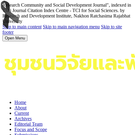
Research Community and Social Development Journal", indexed in
Thai Journal Citation Index Centre - TCI for Social Sciences. by
Research and Development Institute, Nakhon Ratchasima Rajabhat
University
Skip to main content
Skip to main navigation menu
Skip to site
footer
Open Menu
Home
About
Current
Archives
Editorial Team
Focus and Scope
Submissions