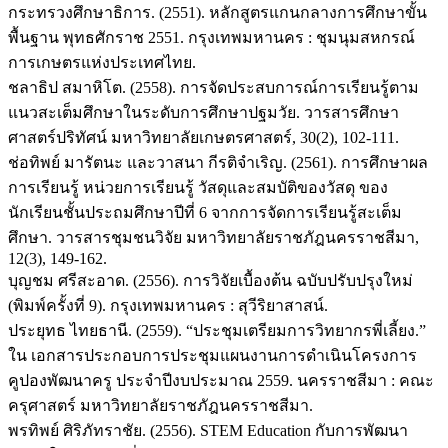
กระทรวงศึกษาธิการ. (2551). หลักสูตรแกนกลางการศึกษาขั้น
พื้นฐาน พุทธศักราช 2551. กรุงเทพมหานคร : ชุมนุมสหกรณ์
การเกษตรแห่งประเทศไทย.
ชลาธิป สมาหิโต. (2558). การจัดประสบการณ์การเรียนรู้ตาม
แนวสะเต็มศึกษาในระดับการศึกษาปฐมวัย. วารสารศึกษา
ศาสตร์ปริทัศน์ มหาวิทยาลัยเกษตรศาสตร์, 30(2), 102-111.
ช่อทิพย์ มารัตนะ และวาสนา กีรติจำเริญ. (2561). การศึกษาผล
การเรียนรู้ หน่วยการเรียนรู้ วัสดุและสมบัติของวัสดุ ของ
นักเรียนชั้นประถมศึกษาปีที่ 6 จากการจัดการเรียนรู้สะเต็ม
ศึกษา. วารสารชุมชนวิจัย มหาวิทยาลัยราชภัฎนครราชสีมา,
12(3), 149-162.
บุญชม ศรีสะอาด. (2556). การวิจัยเบื้องต้น ฉบับปรับปรุงใหม่
(พิมพ์ครั้งที่ 9). กรุงเทพมหานคร : สุวีริยาสาสน์.
ประยุทธ ไทยธานี. (2559). “ประชุมเตรียมการวิทยากรพี่เลี้ยง.”
ใน เอกสารประกอบการประชุมแผนงานการดำเนินโครงการ
คูปองพัฒนาครู ประจำปีงบประมาณ 2559. นครราชสีมา : คณะ
ครุศาสตร์ มหาวิทยาลัยราชภัฎนครราชสีมา.
พรทิพย์ ศิริภัทราชัย. (2556). STEM Education กับการพัฒนา