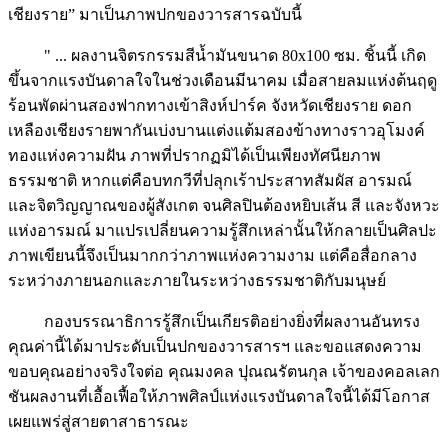
เชียงราย” มาเป็นภาพปกของวารสารฉบับนี้
" ... ผลงานจิตรกรรมสีน้ำมันขนาด 80x100 ซม. ชิ้นนี้ เกิด
ขึ้นจากแรงบันดาลใจในช่วงเดือนมีนาคม เมื่อสายลมแห่งต้นฤดู
ร้อนพัดผ่านสองฟากทางเข้าสิงห์ปาร์ค จังหวัดเชียงราย ดอก
เหลืองเชียงรายพากันเบ่งบานแต่งแต้มสองข้างทางราวอุโมงค์
ทองแห่งความฝัน ภาพที่ปรากฏมิได้เป็นเพียงทัศนียภาพ
ธรรมชาติ หากแต่คือบทกวีที่ปลุกเร้าประสาทสัมผัส อารมณ์
และจิตวิญญาณของผู้สังเกต จนศิลปินต้องหยิบเส้น สี และจังหวะ
แห่งอารมณ์ มาแปรเปลี่ยนความรู้สึกเหล่านั้นให้กลายเป็นศิลปะ
ภาพเขียนนี้จึงเป็นมากกว่าภาพแห่งความงาม แต่คือสื่อกลาง
ระหว่างภายนอกและภายในระหว่างธรรมชาติกับมนุษย์
กองบรรณาธิการรู้สึกเป็นเกียรติอย่างยิ่งที่ผลงานอันทรง
คุณค่านี้ได้มาประดับเป็นปกของวารสารฯ และขอแสดงความ
ขอบคุณอย่างจริงใจต่อ คุณมงคล ปุณณรัตนกุล เจ้าของคอลเลก
ชันผลงานที่เอื้อเฟื้อให้ภาพศิลป์แห่งแรงบันดาลใจนี้ได้มีโอกาส
เผยแพร่สู่สายตาสาธารณะ